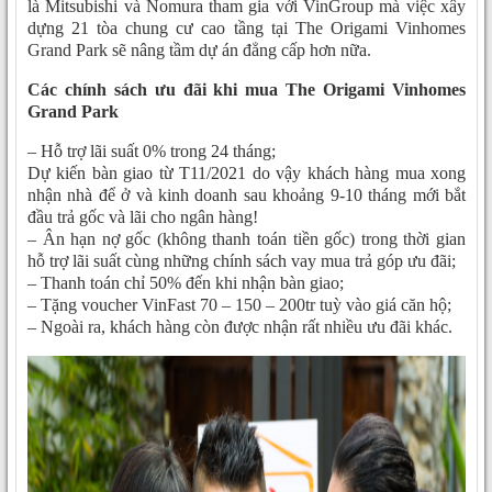
là Mitsubishi và Nomura tham gia với VinGroup mà việc xây
dựng 21 tòa chung cư cao tầng tại The Origami Vinhomes
Grand Park sẽ nâng tầm dự án đẳng cấp hơn nữa.
Các chính sách ưu đãi khi mua The Origami Vinhomes
Grand Park
– Hỗ trợ lãi suất 0% trong 24 tháng;
Dự kiến bàn giao từ T11/2021 do vậy khách hàng mua xong
nhận nhà để ở và kinh doanh sau khoảng 9-10 tháng mới bắt
đầu trả gốc và lãi cho ngân hàng!
– Ân hạn nợ gốc (không thanh toán tiền gốc) trong thời gian
hỗ trợ lãi suất cùng những chính sách vay mua trả góp ưu đãi;
– Thanh toán chỉ 50% đến khi nhận bàn giao;
– Tặng voucher VinFast 70 – 150 – 200tr tuỳ vào giá căn hộ;
– Ngoài ra, khách hàng còn được nhận rất nhiều ưu đãi khác.