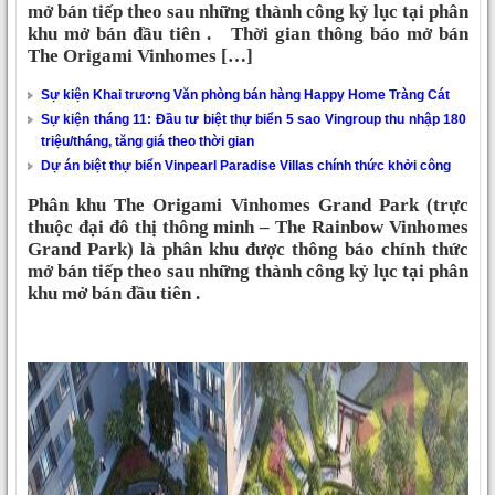
mở bán tiếp theo sau những thành công kỷ lục tại phân
khu mở bán đầu tiên . Thời gian thông báo mở bán
The Origami Vinhomes […]
Sự kiện Khai trương Văn phòng bán hàng Happy Home Tràng Cát
Sự kiện tháng 11: Đầu tư biệt thự biển 5 sao Vingroup thu nhập 180
triệu/tháng, tăng giá theo thời gian
Dự án biệt thự biển Vinpearl Paradise Villas chính thức khởi công
Phân khu
The Origami
Vinhomes Grand Park
(trực
thuộc đại đô thị thông minh – The Rainbow Vinhomes
Grand Park) là phân khu được thông báo chính thức
mở bán tiếp theo sau những thành công kỷ lục tại phân
khu mở bán đầu tiên .