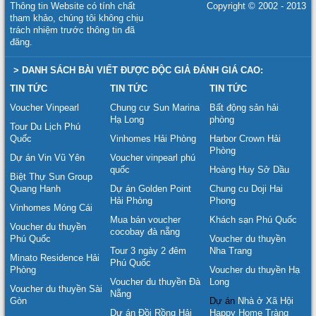
Thông tin Website có tính chất
Copyright © 2002 - 2013
tham khảo, chúng tôi không chịu
trách nhiệm trước thông tin đã
đăng.
> DANH SÁCH BÀI VIẾT ĐƯỢC ĐỘC GIẢ ĐÁNH GIÁ CAO:
TIN TỨC
TIN TỨC
TIN TỨC
Voucher Vinpearl
Chung cư Sun Marina
Bất động sản hải
Hạ Long
phòng
Tour Du Lịch Phú
Quốc
Vinhomes Hải Phòng
Harbor Crown Hải
Phòng
Dự án Vin Vũ Yên
Voucher vinpearl phú
quốc
Hoàng Huy Sở Dầu
Biệt Thự Sun Group
Quang Hanh
Dự án Golden Point
Chung cu Doji Hai
Hải Phòng
Phong
Vinhomes Móng Cái
Mua bán voucher
Khách sạn Phú Quốc
Voucher du thuyền
cocobay đà nẵng
Phú Quốc
Voucher du thuyền
Tour 3 ngày 2 đêm
Nha Trang
Minato Residence Hải
Phú Quốc
Phòng
Voucher du thuyền Hạ
Voucher du thuyền Đà
Long
Voucher du thuyền Sài
Nẵng
Gòn
Dự án
Nhà ở Xã Hội
Dự án Đồi Rồng Hải
Happy Home Tràng