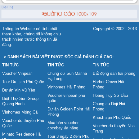
Thông tin Website có tính chất
Copyright © 2002 - 2013
tham khảo, chúng tôi không chịu
trách nhiệm trước thông tin đã
đăng.
> DANH SÁCH BÀI VIẾT ĐƯỢC ĐỘC GIẢ ĐÁNH GIÁ CAO:
TIN TỨC
TIN TỨC
TIN TỨC
Voucher Vinpearl
Chung cư Sun Marina
Bất động sản hải phòng
Hạ Long
Tour Du Lịch Phú Quốc
Harbor Crown Hải
Vinhomes Hải Phòng
Phòng
Dự án Vin Vũ Yên
Voucher vinpearl phú
Hoàng Huy Sở Dầu
Biệt Thự Sun Group
quốc
Quang Hanh
Chung cu Doji Hai
Dự án Golden Point Hải
Phong
Vinhomes Móng Cái
Phòng
Khách sạn Phú Quốc
Voucher du thuyền Phú
Mua bán voucher
Quốc
Voucher du thuyền Nha
cocobay đà nẵng
Trang
Minato Residence Hải
Tour 3 ngày 2 đêm Phú