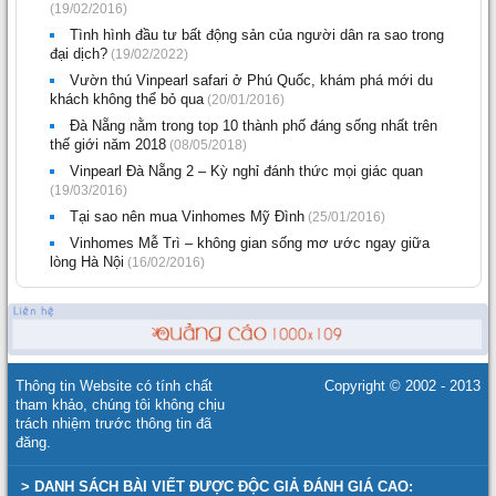
(19/02/2016)
Tình hình đầu tư bất động sản của người dân ra sao trong
đại dịch?
(19/02/2022)
Vườn thú Vinpearl safari ở Phú Quốc, khám phá mới du
khách không thể bỏ qua
(20/01/2016)
Đà Nẵng nằm trong top 10 thành phố đáng sống nhất trên
thế giới năm 2018
(08/05/2018)
Vinpearl Đà Nẵng 2 – Kỳ nghỉ đánh thức mọi giác quan
(19/03/2016)
Tại sao nên mua Vinhomes Mỹ Đình
(25/01/2016)
Vinhomes Mễ Trì – không gian sống mơ ước ngay giữa
lòng Hà Nội
(16/02/2016)
Thông tin Website có tính chất
Copyright © 2002 - 2013
tham khảo, chúng tôi không chịu
trách nhiệm trước thông tin đã
đăng.
> DANH SÁCH BÀI VIẾT ĐƯỢC ĐỘC GIẢ ĐÁNH GIÁ CAO: