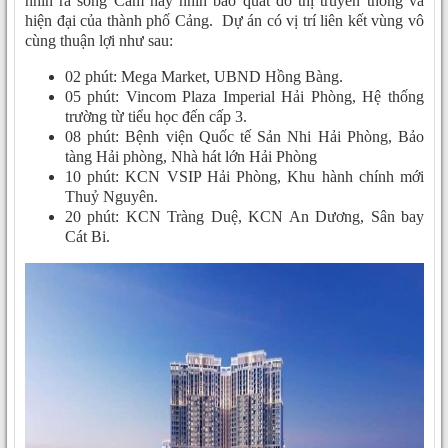
nhìn ra sông Cấm hay nhìn bao quát đô thị truyền thống và
hiện đại của thành phố Cảng. Dự án có vị trí liên kết vùng vô
cùng thuận lợi như sau:
02 phút: Mega Market, UBND Hồng Bàng.
05 phút: Vincom Plaza Imperial Hải Phòng, Hệ thống
trường từ tiểu học đến cấp 3.
08 phút: Bệnh viện Quốc tế Sản Nhi Hải Phòng, Bảo
tàng Hải phòng, Nhà hát lớn Hải Phòng
10 phút: KCN VSIP Hải Phòng, Khu hành chính mới
Thuỷ Nguyên.
20 phút: KCN Tràng Duệ, KCN An Dương, Sân bay
Cát Bi.