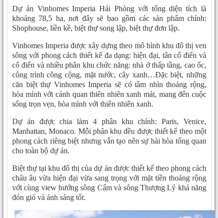
Dự án Vinhomes Imperia Hải Phòng với tổng diện tích là
khoảng 78,5 ha, nơi đây sẽ bao gồm các sản phẩm chính:
Shophouse, liền kề, biệt thự song lập, biệt thự đơn lập.
Vinhomes Imperia được xây dựng theo mô hình khu đô thị ven
sông với phong cách thiết kế đa dạng: hiện đại, tân cổ điển và
cổ điển và nhiều phân khu chức năng: nhà ở thấp tầng, cao ốc,
công trình công cộng, mặt nước, cây xanh…Đặc biệt, những
căn biệt thự Vinhomes Imperia sẽ có tầm nhìn thoáng rộng,
hòa mình với cảnh quan thiên nhiên xanh mát, mang đến cuộc
sống trọn vẹn, hòa mình với thiên nhiên xanh.
Dự án được chia làm 4 phân khu chính: Paris, Venice,
Manhattan, Monaco. Mỗi phân khu đều được thiết kế theo một
phong cách riêng biệt nhưng vẫn tạo nên sự hài hòa tổng quan
cho toàn bộ dự án.
Biệt thự tại khu đô thị của dự án được thiết kế theo phong cách
châu âu vừa hiện đại vừa sang trọng với mặt tiền thoáng rộng
với cùng view hướng sông Cấm và sông Thượng Lý khả năng
đón gió và ánh sáng tốt.