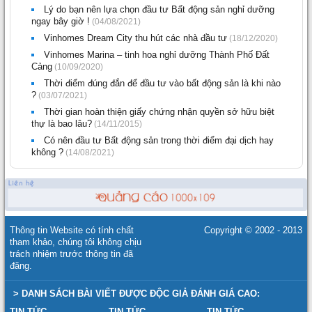
Lý do bạn nên lựa chọn đầu tư Bất động sản nghỉ dưỡng
ngay bây giờ !
(04/08/2021)
Vinhomes Dream City thu hút các nhà đầu tư
(18/12/2020)
Vinhomes Marina – tinh hoa nghỉ dưỡng Thành Phố Đất
Cảng
(10/09/2020)
Thời điểm đúng đắn để đầu tư vào bất động sản là khi nào
?
(03/07/2021)
Thời gian hoàn thiện giấy chứng nhận quyền sở hữu biệt
thự là bao lâu?
(14/11/2015)
Có nên đầu tư Bất động sản trong thời điểm đại dịch hay
không ?
(14/08/2021)
Thông tin Website có tính chất
Copyright © 2002 - 2013
tham khảo, chúng tôi không chịu
trách nhiệm trước thông tin đã
đăng.
> DANH SÁCH BÀI VIẾT ĐƯỢC ĐỘC GIẢ ĐÁNH GIÁ CAO:
TIN TỨC
TIN TỨC
TIN TỨC