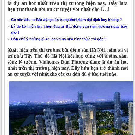
là dự án hot nhất trên thị trường hiện nay. Đây hứa
hẹn trở thành nơi an cư tuyệt vời nhất cho […]
Có nên đầu tư Bất động sản trong thời điểm đại dịch hay không ?
Lý do bạn nên lựa chọn đầu tư Bất động sản nghỉ dưỡng ngay bây
giờ !
Cần chú ý những gì khi bạn mua nhà hình thức trả góp ?
Xuất hiện trên thị trường bất động sản Hà Nội, nằm tại vị
trí phía Tây Thủ đô Hà Nội kết hợp cùng với không gian
sống lý tưởng, Vinhomes Đan Phương đang là dự án hot
nhất trên thị trường hiện nay. Đây hứa hẹn trở thành nơi
an cư tuyệt vời nhất cho các cư dân dù ở lứa tuổi nào.