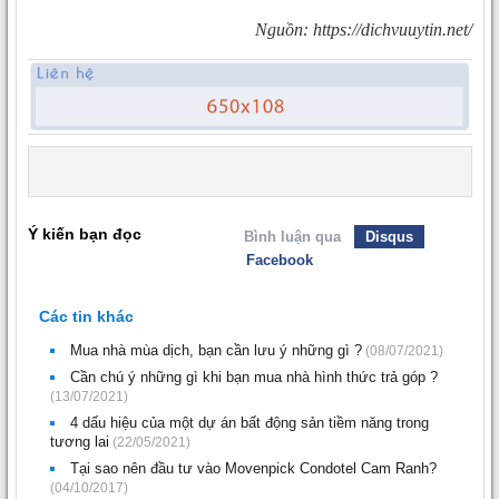
Nguồn: https://dichvuuytin.net/
Ý kiến bạn đọc
Bình luận qua
Disqus
Facebook
Các tin khác
Mua nhà mùa dịch, bạn cần lưu ý những gì ?
(08/07/2021)
Cần chú ý những gì khi bạn mua nhà hình thức trả góp ?
(13/07/2021)
4 dấu hiệu của một dự án bất động sản tiềm năng trong
tương lai
(22/05/2021)
Tại sao nên đầu tư vào Movenpick Condotel Cam Ranh?
(04/10/2017)