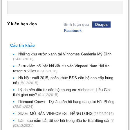
Ý kiến bạn đọc
Bình luận qua
Disqus
Facebook
Các tin khác
Những khu vườn xanh tại Vinhomes Gardenia Mỹ Đình
(14/01/2016)
3 ưu điểm nổi bật khi đầu tư vào Vinpearl Nam Hội An
resort & villas
(03/02/2018)
Hà Nội: cuối 2015, phân khúc BĐS căn hộ cao cấp bùng
nổ
(15/12/2015)
Lý do nên đầu tư căn hộ chung cư Vinhomes Liễu Giai
thời gian này?
(01/12/2015)
Diamond Crown – Dự án căn hộ hạng sang tại Hải Phòng
(25/01/2024)
29/05: MỞ BÁN VINHOMES THĂNG LONG
(28/05/2016)
Làm sao nắm bắt tốt cơ hội trong đầu tư Bất động sản ?
(08/12/2021)