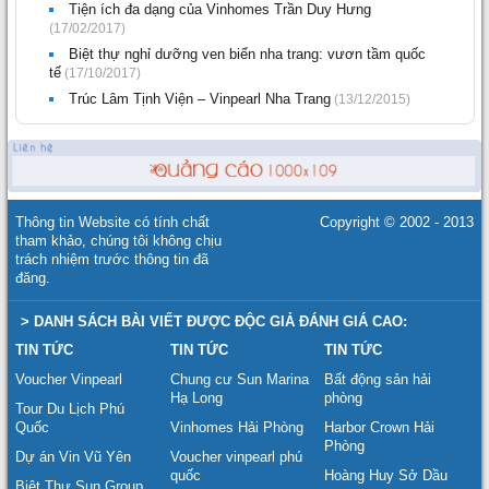
Tiện ích đa dạng của Vinhomes Trần Duy Hưng
(17/02/2017)
Biệt thự nghỉ dưỡng ven biển nha trang: vươn tầm quốc
tế
(17/10/2017)
Trúc Lâm Tịnh Viện – Vinpearl Nha Trang
(13/12/2015)
Thông tin Website có tính chất
Copyright © 2002 - 2013
tham khảo, chúng tôi không chịu
trách nhiệm trước thông tin đã
đăng.
> DANH SÁCH BÀI VIẾT ĐƯỢC ĐỘC GIẢ ĐÁNH GIÁ CAO:
TIN TỨC
TIN TỨC
TIN TỨC
Voucher Vinpearl
Chung cư Sun Marina
Bất động sản hải
Hạ Long
phòng
Tour Du Lịch Phú
Quốc
Vinhomes Hải Phòng
Harbor Crown Hải
Phòng
Dự án Vin Vũ Yên
Voucher vinpearl phú
quốc
Hoàng Huy Sở Dầu
Biệt Thự Sun Group