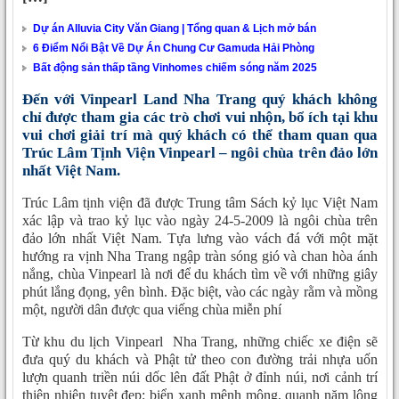
Dự án Alluvia City Văn Giang | Tổng quan & Lịch mở bán
6 Điểm Nổi Bật Về Dự Án Chung Cư Gamuda Hải Phòng
Bất động sản thấp tầng Vinhomes chiếm sóng năm 2025
Đến với Vinpearl Land Nha Trang quý khách không
chỉ được tham gia các trò chơi vui nhộn, bổ ích tại khu
vui chơi giải trí mà quý khách có thể tham quan qua
Trúc Lâm Tịnh Viện Vinpearl – ngôi chùa trên đảo lớn
nhất Việt Nam.
Trúc Lâm tịnh viện đã được Trung tâm Sách kỷ lục Việt Nam
xác lập và trao kỷ lục vào ngày 24-5-2009 là ngôi chùa trên
đảo lớn nhất Việt Nam. Tựa lưng vào vách đá với một mặt
hướng ra vịnh Nha Trang ngập tràn sóng gió và chan hòa ánh
nắng, chùa Vinpearl là nơi để du khách tìm về với những giây
phút lắng đọng, yên bình. Đặc biệt, vào các ngày rằm và mồng
một, người dân được qua viếng chùa miễn phí
Từ khu du lịch Vinpearl Nha Trang, những chiếc xe điện sẽ
đưa quý du khách và Phật tử theo con đường trải nhựa uốn
lượn quanh triền núi dốc lên đất Phật ở đỉnh núi, nơi cảnh trí
thiên nhiên tuyệt đẹp: biển xanh mênh mông, quanh năm lộng