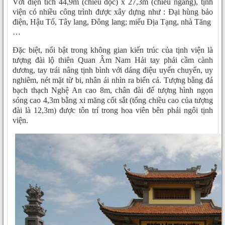
Với diện tích 44,9m (chiều dọc) x 27,3m (chiều ngang), tịnh
viện có nhiều công trình được xây dựng như : Đại hùng bảo
điện, Hậu Tổ, Tây lang, Đông lang; miếu Địa Tạng, nhà Tăng
…
Đặc biệt, nổi bật trong không gian kiến trúc của tịnh viện là
tượng đài lộ thiên Quan Âm Nam Hải tay phải cầm cành
dương, tay trái nâng tịnh bình với dáng điệu uyển chuyển, uy
nghiêm, nét mặt từ bi, nhân ái nhìn ra biển cả. Tượng bằng đá
bạch thạch Nghệ An cao 8m, chân đài đế tượng hình ngọn
sóng cao 4,3m bằng xi măng cốt sắt (tổng chiều cao của tượng
đài là 12,3m) được tôn trí trong hoa viên bên phải ngôi tịnh
viện.