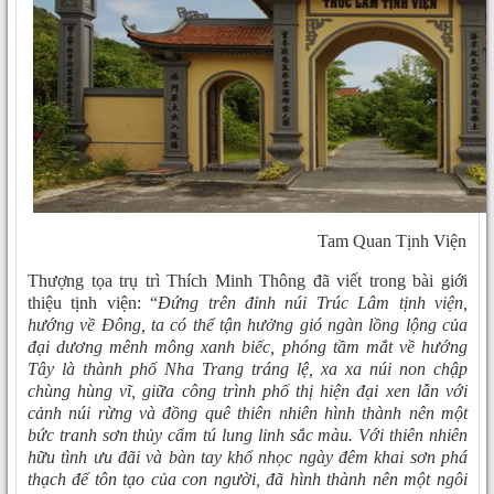
Tam Quan Tịnh Viện
Thượng tọa trụ trì Thích Minh Thông đã viết trong bài giới
thiệu tịnh viện: “
Đứng trên đỉnh núi Trúc Lâm tịnh viện,
hướng về Đông, ta có thể tận hưởng gió ngàn lồng lộng của
đại dương mênh mông xanh biếc, phóng tầm mắt về hướng
Tây là thành phố Nha Trang tráng lệ, xa xa núi non chập
chùng hùng vĩ, giữa công trình phố thị hiện đại xen lẫn với
cảnh núi rừng và đồng quê thiên nhiên hình thành nên một
bức tranh sơn thủy cẩm tú lung linh sắc màu. Với thiên nhiên
hữu tình ưu đãi và bàn tay khổ nhọc ngày đêm khai sơn phá
thạch để tôn tạo của con người, đã hình thành nên một ngôi