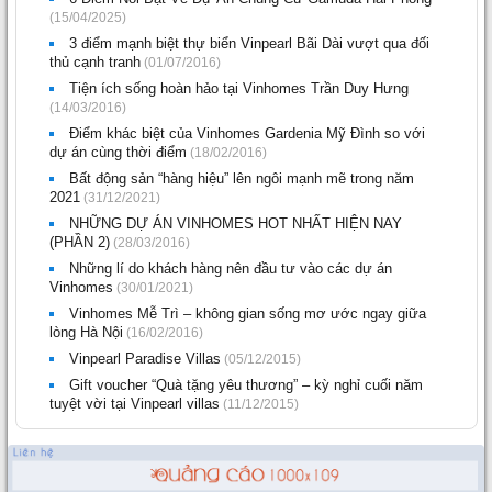
(15/04/2025)
3 điểm mạnh biệt thự biển Vinpearl Bãi Dài vượt qua đối
thủ cạnh tranh
(01/07/2016)
Tiện ích sống hoàn hảo tại Vinhomes Trần Duy Hưng
(14/03/2016)
Điểm khác biệt của Vinhomes Gardenia Mỹ Đình so với
dự án cùng thời điểm
(18/02/2016)
Bất động sản “hàng hiệu” lên ngôi mạnh mẽ trong năm
2021
(31/12/2021)
NHỮNG DỰ ÁN VINHOMES HOT NHẤT HIỆN NAY
(PHẦN 2)
(28/03/2016)
Những lí do khách hàng nên đầu tư vào các dự án
Vinhomes
(30/01/2021)
Vinhomes Mễ Trì – không gian sống mơ ước ngay giữa
lòng Hà Nội
(16/02/2016)
Vinpearl Paradise Villas
(05/12/2015)
Gift voucher “Quà tặng yêu thương” – kỳ nghỉ cuối năm
tuyệt vời tại Vinpearl villas
(11/12/2015)