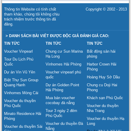
Thông tin Website có tính chất
Copyright © 2002 - 2013
tham khảo, chúng tôi không chịu
trách nhiệm trước thông tin đã
đăng.
> DANH SÁCH BÀI VIẾT ĐƯỢC ĐỘC GIẢ ĐÁNH GIÁ CAO:
TIN TỨC
TIN TỨC
TIN TỨC
Voucher Vinpearl
Chung cư Sun Marina
Bất động sản hải
Hạ Long
phòng
Tour Du Lịch Phú
Quốc
Vinhomes Hải Phòng
Harbor Crown Hải
Phòng
Dự án Vin Vũ Yên
Voucher vinpearl phú
quốc
Hoàng Huy Sở Dầu
Biệt Thự Sun Group
Quang Hanh
Dự án Golden Point
Chung cu Doji Hai
Hải Phòng
Phong
Vinhomes Móng Cái
Mua bán voucher
Khách sạn Phú Quốc
Voucher du thuyền
cocobay đà nẵng
Phú Quốc
Voucher du thuyền
Tour 3 ngày 2 đêm
Nha Trang
Minato Residence Hải
Phú Quốc
Phòng
Voucher du thuyền Hạ
Voucher du thuyền Đà
Long
Voucher du thuyền Sài
Nẵng