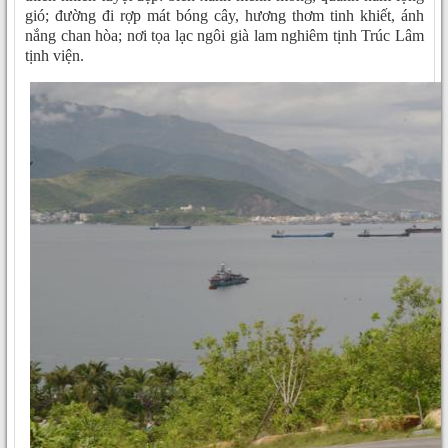
gió; đường đi rợp mát bóng cây, hương thơm tinh khiết, ánh
nắng chan hòa; nơi tọa lạc ngôi già lam nghiêm tịnh Trúc Lâm
tịnh viện.