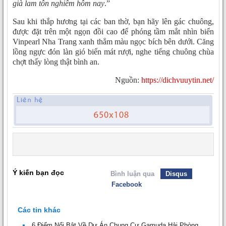
già lam tôn nghiêm hôm nay
.”
Sau khi thắp hương tại các ban thờ, bạn hãy lên gác chuông,
được đặt trên một ngọn đồi cao để phóng tầm mắt nhìn biển
Vinpearl Nha Trang xanh thẳm màu ngọc bích bên dưới. Căng
lồng ngực đón làn gió biển mát rượi, nghe tiếng chuông chùa
chợt thấy lòng thật bình an.
Nguồn:
https://dichvuuytin.net/
Ý kiến bạn đọc
Bình luận qua
Disqus
Facebook
Các tin khác
6 Điểm Nổi Bật Về Dự Án Chung Cư Gamuda Hải Phòng