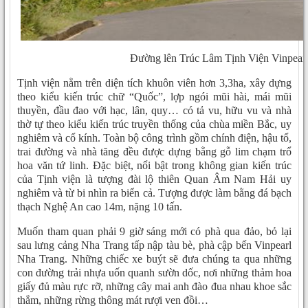
Đường lên Trúc Lâm Tịnh Viện Vinpear
Tịnh viện nằm trên diện tích khuôn viên hơn 3,3ha, xây dựng
theo kiểu kiến trúc chữ “Quốc”, lợp ngói mũi hài, mái mũi
thuyền, đầu đao với hạc, lân, quy… có tả vu, hữu vu và nhà
thờ tự theo kiểu kiến trúc truyền thống của chùa miền Bắc, uy
nghiêm và cổ kính. Toàn bộ công trình gồm chính điện, hậu tổ,
trai đường và nhà tăng đều được dựng bằng gỗ lim chạm trổ
hoa văn tứ linh. Đặc biệt, nổi bật trong không gian kiến trúc
của Tịnh viện là tượng đài lộ thiên Quan Âm Nam Hải uy
nghiêm và từ bi nhìn ra biển cả. Tượng được làm bằng đá bạch
thạch Nghệ An cao 14m, nặng 10 tấn.
Muốn tham quan phải 9 giờ sáng mới có phà qua đảo, bỏ lại
sau lưng cảng Nha Trang tấp nập tàu bè, phà cập bến Vinpearl
Nha Trang. Những chiếc xe buýt sẽ đưa chúng ta qua những
con đường trải nhựa uốn quanh sườn dốc, nơi những thảm hoa
giấy đủ màu rực rỡ, những cây mai anh đào đua nhau khoe sắc
thắm, những rừng thông mát rượi ven đồi…