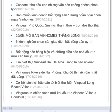
Condotel nhu cầu cao nhưng vẫn còn chông chênh pháp
lý?
(30/01/2018)
Bạn muốn kinh doanh bất động sản? Đừng ngần ngại chọn
ngay Vinhomes
(20/07/2021)
Vinpearl Phú Quốc: Sinh lời thảnh thơi – trọn đời thư thái
(22/09/2016)
29/05: MỞ BÁN VINHOMES THĂNG LONG
(28/05/2016)
5 kinh nghiệm chọn sàn giao dịch bất động sản uy tín
(10/02/2020)
Bất động sản hàng hiệu và những điều các nhà đầu tư
mới cần lưu ý
(20/04/2022)
Giá biệt thự Vinpearl Bãi Dài Nha Trang là bao nhiêu?
(04/04/2016)
Vinhomes Riverside Hải Phòng: Khu đô thị hiện đại nhất
đất cảng
(17/03/2016)
Cơ hội sinh lời hấp dẫn từ biệt thự biển Vinpearl Long
Beach Villas
(12/03/2017)
Vingroup ra chính sách mới khi đầu tư Vinpearl Villas &
Condotel
(03/11/2016)