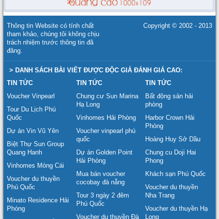
Thông tin Website có tính chất
Copyright © 2002 - 2013
tham khảo, chúng tôi không chịu
trách nhiệm trước thông tin đã
đăng.
> DANH SÁCH BÀI VIẾT ĐƯỢC ĐỘC GIẢ ĐÁNH GIÁ CAO:
TIN TỨC
TIN TỨC
TIN TỨC
Voucher Vinpearl
Chung cư Sun Marina
Bất động sản hải
Hạ Long
phòng
Tour Du Lịch Phú
Quốc
Vinhomes Hải Phòng
Harbor Crown Hải
Phòng
Dự án Vin Vũ Yên
Voucher vinpearl phú
quốc
Hoàng Huy Sở Dầu
Biệt Thự Sun Group
Quang Hanh
Dự án Golden Point
Chung cu Doji Hai
Hải Phòng
Phong
Vinhomes Móng Cái
Mua bán voucher
Khách sạn Phú Quốc
Voucher du thuyền
cocobay đà nẵng
Phú Quốc
Voucher du thuyền
Tour 3 ngày 2 đêm
Nha Trang
Minato Residence Hải
Phú Quốc
Phòng
Voucher du thuyền Hạ
Voucher du thuyền Đà
Long