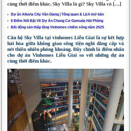
cùng thời điểm khác. Sky Villa là gì? Sky Villa có […]
Dự án Alluvia City Văn Giang | Tổng quan & Lịch mở bán
6 Điểm Nổi Bật Về Dự Án Chung Cư Gamuda Hải Phòng
Bất động sản thấp tầng Vinhomes chiếm sóng năm 2025
Căn hộ Sky Villa tại vinhomes Liễu Giai là sự kết hợp
hài hòa giữa không gian sống tiện nghi đẳng cấp và
nét thiên nhiên phóng khoáng. Đây chính là điểm nhấn
cho dự án Vinhomes Liễu Giai so với những dự án
cùng thời điểm khác.