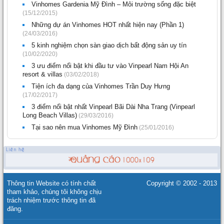
Vinhomes Gardenia Mỹ Đình – Môi trường sống đặc biệt
(15/12/2015)
Những dự án Vinhomes HOT nhất hiện nay (Phần 1)
(24/03/2016)
5 kinh nghiệm chọn sàn giao dịch bất động sản uy tín
(10/02/2020)
3 ưu điểm nổi bật khi đầu tư vào Vinpearl Nam Hội An
resort & villas
(03/02/2018)
Tiện ích đa dạng của Vinhomes Trần Duy Hưng
(17/02/2017)
3 điểm nổi bật nhất Vinpearl Bãi Dài Nha Trang (Vinpearl
Long Beach Villas)
(29/03/2016)
Tại sao nên mua Vinhomes Mỹ Đình
(25/01/2016)
Thông tin Website có tính chất
Copyright © 2002 - 2013
tham khảo, chúng tôi không chịu
trách nhiệm trước thông tin đã
đăng.