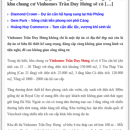
khu chung cư Vinhomes Trần Duy Hưng sẽ có […]
Diamond Crown – Dự án căn hộ hạng sang tại Hải Phòng
Gem Park – Sống chất tiên phong nơi phố Cảng
Hoàng Huy Commerce – Tam cận đắc lộc, vượng khí sinh tài
Vinhomes Trần Duy Hưng không chỉ là một dự án có địa thế đẹp mà còn là
dự án sở hữu lối thiết kế sang trọng, đẳng cấp cùng không gian trong lành và
tiện nghi, đề cao không gian sống riêng tư.
Trong dự kiến, khu chung cư
Vinhomes Trần Duy Hưng
sẽ có 4 Tòa căn hộ (dự
tính cao 21 – 26 Tầng) với tổng diện tích khoảng 150.000 m2, 2 Tòa Tháp Văn
phòng (Cao 21 tầng) với diện tích: 25.000 m2, 3 tầng hầm Có diện tích: 120.000
m2, Tổng số 1800 – 2000 căn hộ cao cấp.
Tầng thượng được thiết kế theo phong cách sân vườn, cây xanh với diện tích 300m
giống dự án Royal City sẽ mang đến cho quý khách một không gian sinh thái ngay
giữ lòng Hà Nội. Ngoài ra còn có trung tâm thương mại cao 3 tầng riêng với nhiều
thương hiệu thời trang, nhãn hàng nổi tiếng. Khu trường học đạt tiêu chuẩn quốc tế
Vinschool cùng nhiều tiện ích cao cấp khác bên trong dự án.
Khu đô thị Vinhomes Trần Duy Hưng sở hữu 6 tòa tháp cao tới hơn 100 m – Mỗi