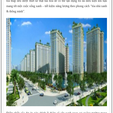
tòa tháp đều được thiết kế thật hài hòa để có thể tận dụng tối đa điều kiện khí hậu
mang tới một cuộc sống xanh – tiết kiệm năng lượng theo phong cách “tòa nhà xanh
& thông minh”.
Điểm nhấn của dự án này chính là thảm cỏ cây xanh ngay tại quảng trường trung