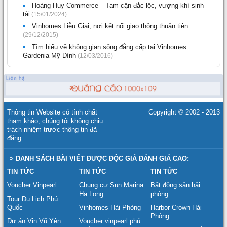
Hoàng Huy Commerce – Tam cận đắc lộc, vượng khí sinh
tài
(15/01/2024)
Vinhomes Liễu Giai, nơi kết nối giao thông thuận tiện
(29/12/2015)
Tìm hiểu về không gian sống đẳng cấp tại Vinhomes
Gardenia Mỹ Đình
(12/03/2016)
Thông tin Website có tính chất
Copyright © 2002 - 2013
tham khảo, chúng tôi không chịu
trách nhiệm trước thông tin đã
đăng.
> DANH SÁCH BÀI VIẾT ĐƯỢC ĐỘC GIẢ ĐÁNH GIÁ CAO:
TIN TỨC
TIN TỨC
TIN TỨC
Voucher Vinpearl
Chung cư Sun Marina
Bất động sản hải
Hạ Long
phòng
Tour Du Lịch Phú
Quốc
Vinhomes Hải Phòng
Harbor Crown Hải
Phòng
Dự án Vin Vũ Yên
Voucher vinpearl phú