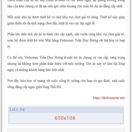
tâm của khu chung cư đã tạo nên góc nhìn thoáng cho toàn bộ dự án đẳng cấp nhất.
Mỗi toàn nhà lại được thiết kế có một khu vui chơi giả trí riêng. Thiết kế này giúp
giảm thiểu tối đa tình trạng chen lấn, nhất là vào các dịp nghỉ lễ.
Phần lớn diện tích dự án là dành cho cây xanh, sân vườn cùng khu vui chơi giải trí,
toàn bộ được thiết kế trên Mặt bằng Vinhomes Trần Duy Hưng rất hài hòa và hợp
lý.
Có thể nói, Vinhomes Trần Duy Hưng là một dự án chung cư cao cấp, sang trọng
nhưng lại không kém phần thân thiện với môi trường. Dự án này sẽ làm hài lòng
ngay cả những khách hàng khó tính nhất.
Nơi đây hứa hẹn sẽ mang tới cuộc sống lý tưởng cho bạn và gia đình, một cuộc
sống đẳng cấp ngay giữa lòng Thủ Đô.
https://dichvuuytin.net/