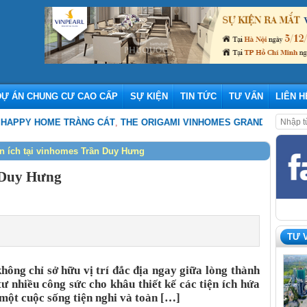
DỰ ÁN CHUNG CƯ CAO CẤP
SỰ KIỆN
TIN TỨC
TƯ VẤN
LIÊN H
HOME TRÀNG CÁT
,
THE ORIGAMI VINHOMES GRAND PARK – NHỮNG CẬ
n ích tại vinhomes Trần Duy Hưng
n Duy Hưng
TƯ 
ng chỉ sở hữu vị trí đắc địa ngay giữa lòng thành
ư nhiều công sức cho khâu thiết kế các tiện ích hứa
một cuộc sống tiện nghi và toàn […]