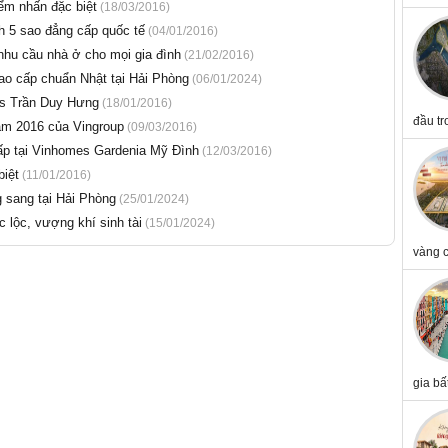
m nhấn đặc biệt
(18/03/2016)
h 5 sao đẳng cấp quốc tế
(04/01/2016)
nhu cầu nhà ở cho mọi gia đình
(21/02/2016)
o cấp chuẩn Nhật tại Hải Phòng
(06/01/2024)
es Trần Duy Hưng
(18/01/2016)
đầu tr
m 2016 của Vingroup
(09/03/2016)
ấp tại Vinhomes Gardenia Mỹ Đình
(12/03/2016)
iệt
(11/01/2016)
 sang tại Hải Phòng
(25/01/2024)
lộc, vượng khí sinh tài
(15/01/2024)
vàng c
gia bấ