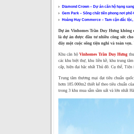
Diamond Crown – Dự án căn hộ hạng sang 
Gem Park – Sống chất tiên phong nơi phố
Hoàng Huy Commerce – Tam cận đắc lộc, v
Dự án Vinhomes Trần Duy Hưng không chỉ
là dự án được đầu tư nhiều công sức cho
đây một cuộc sống tiện nghi và toàn vẹn.
Khu căn hộ
Vinhomes Trần Duy Hưng
thu
các khu biệt thự, khu liền kề, khu trung t
cấp, hiện đại bậc nhất Thủ đô. Cụ thể, Tiệ
Trung tâm thương mại đạt tiêu chuẩn quố
hơm 185.000m2 thiết kế theo tiêu chuẩn của
trong 3 khu mua sắm sầm uất và lớn nhất Hà