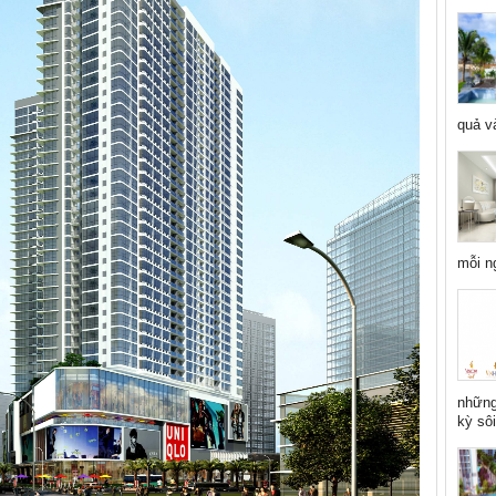
quả và
mỗi n
những
kỳ sôi