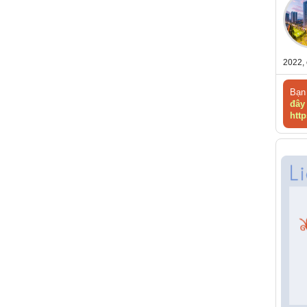
2022, 
Bạn 
đây
http