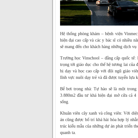
Hệ thống phòng khám – bệnh viện Vinmec: 
hiện đại cao cấp và các y bác sĩ có nhiều 
sẽ mang đến cho khách hàng những dịch vụ uy
Trường học Vinschool – đẳng cấp quốc tế: 
trọng tới giáo dục cho thế hệ tương lai của 
bị dạy và học cao cấp với đội ngũ giáo vi
lĩnh vực nuôi dạy trẻ và đã được tuyển lựa 
Bể bơi trong nhà: Tự hào sẽ là một trong
3.880m2 đầu tư khá hiện đại mở cửa cả 4 
sống.
Khuân viên cây xanh và công viên: Với diện
án cũng được bố trí khá hài hòa hợp lý nhằ
trúc kiểu mẫu của những dự án phát triển the
quanh ta.