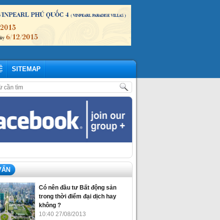
Ệ
SITEMAP
P NHẬP MỚI NHẤT THÁNG 07/2020
,
SỰ KIỆN THÁNG 11: ĐẦU TƯ BIỆT
VẤN
Có nên đầu tư Bất động sản
trong thời điểm đại dịch hay
không ?
10:40 27/08/2013