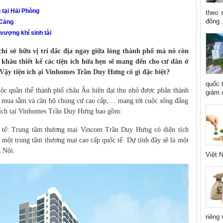
tại Hải Phòng
theo 
động .
 Cảng
ượng khí sinh tài
 sở hữu vị trí đắc địa ngay giữa lòng thành phố mà nó còn
 khâu thiết kế các tiện ích hứa hẹn sẽ mang đến cho cư dân ở
 Vậy tiện ích ại Vinhomes Trần Duy Hưng có gì đặc biệt?
quốc 
ộc quần thể thành phố châu Âu hiện đại thu nhỏ được phân thành
giám đ
âm mua sắm và căn hộ chung cư cao cấp,… mang tới cuộc sống đẳng
n ích tại Vinhomes Trần Duy Hưng bao gồm:
c tế: Trung tâm thương mại Vincom Trần Duy Hưng có diện tích
 một trung tâm thương mại cao cấp quốc tế. Dự tính đây sẽ là một
 Nội.
Việt N
riêng 