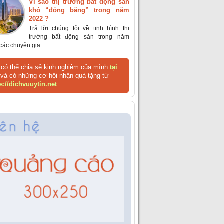
Vì sao thị trường bất động sản
khó “đóng băng” trong năm
2022 ?
Trả lời chúng tôi về tinh hình thị
trường bất động sản trong năm
các chuyên gia ...
có thể chia sẻ kinh nghiệm của mình
tại
và có những cơ hội nhận quà tặng từ
s://dichvuuytin.net