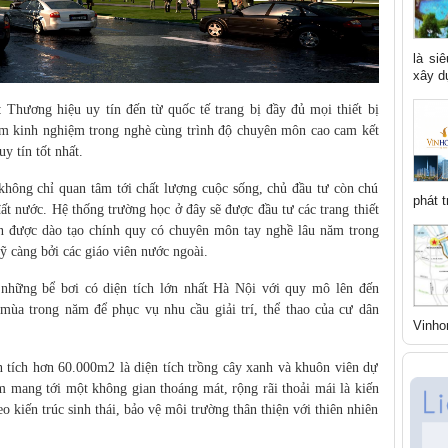
là si
xây dự
Thương hiệu uy tín đến từ quốc tế trang bị đầy đủ mọi thiết bị
năm kinh nghiệm trong nghè cùng trình độ chuyên môn cao cam kết
 tín tốt nhất.
không chỉ quan tâm tới chất lượng cuộc sống, chủ đầu tư còn chú
phát t
đất nước. Hệ thống trường học ở đây sẽ được đầu tư các trang thiết
ên được dào tạo chính quy có chuyên môn tay nghề lâu năm trong
kỹ càng bởi các giáo viên nước ngoài.
 những bể bơi có diện tích lớn nhất Hà Nội với quy mô lên đến
mùa trong năm để phục vụ nhu cầu giải trí, thể thao của cư dân
Vinho
 tích hơn 60.000m2 là diện tích trồng cây xanh và khuôn viên dự
m mang tới một không gian thoáng mát, rộng rãi thoải mái là kiến
o kiến trúc sinh thái, bảo vệ môi trường thân thiện với thiên nhiên