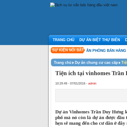
TRANG CHỦ
DỰ ÁN BIỆT THỰ BIỂN
SỰ KIỆN NỔI BẬT
SỰ KIỆN KHAI TRƯƠNG VĂN PHÒNG BÁN HÀNG HAPPY 
Trang chủ
Dự án chung cư cao cấp
Tiệ
Tiện ích tại vinhomes Trầ
10:29:49 - 07/01/2016 -
admin
Dự án Vinhomes Trần Duy Hưng khô
phố mà nó còn là dự án được đầu t
hẹn sẽ mang đến cho cư dân ở đây 