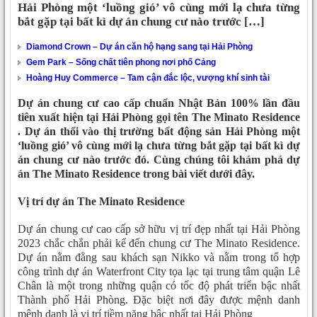
Hải Phòng một ‘luồng gió’ vô cùng mới lạ chưa từng
bắt gặp tại bất kì dự án chung cư nào trước […]
Diamond Crown – Dự án căn hộ hạng sang tại Hải Phòng
Gem Park – Sống chất tiên phong nơi phố Cảng
Hoàng Huy Commerce – Tam cận đắc lộc, vượng khí sinh tài
Dự án chung cư cao cấp chuẩn Nhật Bản 100% lần đầu
tiên xuất hiện tại Hải Phòng gọi tên The Minato Residence
. Dự án thổi vào thị trường bất động sản Hải Phòng một
‘luồng gió’ vô cùng mới lạ chưa từng bắt gặp tại bất kì dự
án chung cư nào trước đó. Cùng chúng tôi khám phá dự
án The Minato Residence trong bài viết dưới đây.
Vị trí dự án The Minato Residence
Dự án chung cư cao cấp sở hữu vị trí đẹp nhất tại Hải Phòng
2023 chắc chắn phải kể đến chung cư The Minato Residence.
Dự án nằm đằng sau khách sạn Nikko và nằm trong tổ hợp
công trình dự án Waterfront City tọa lạc tại trung tâm quận Lê
Chân là một trong những quận có tốc độ phát triển bậc nhất
Thành phố Hải Phòng. Đặc biệt nơi đây được mệnh danh
mệnh danh là vị trí tiềm năng bậc nhất tại Hải Phòng