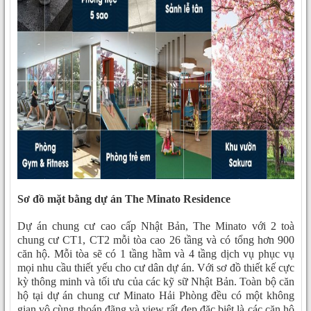
Sơ đồ mặt bằng dự án The Minato Residence
Dự án chung cư cao cấp Nhật Bản, The Minato với 2 toà
chung cư CT1, CT2 mỗi tòa cao 26 tầng và có tổng hơn 900
căn hộ. Mỗi tòa sẽ có 1 tầng hầm và 4 tầng dịch vụ phục vụ
mọi nhu cầu thiết yếu cho cư dân dự án. Với sơ đồ thiết kế cực
kỳ thông minh và tối ưu của các kỹ sữ Nhật Bản. Toàn bộ căn
hộ tại dự án chung cư Minato Hải Phòng đều có một không
gian vô cùng thoán đãng và view rất đẹp đặc biệt là các căn hộ