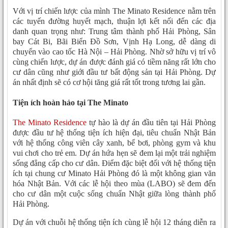
Với vị trí chiến lược của mình The Minato Residence nằm trên
các tuyến đường huyết mạch, thuận lợi kết nối đến các địa
danh quan trọng như: Trung tâm thành phố Hải Phòng, Sân
bay Cát Bi, Bãi Biển Đồ Sơn, Vịnh Hạ Long, dễ dàng di
chuyển vào cao tốc Hà Nội – Hải Phòng. Nhờ sở hữu vị trí vô
cùng chiến lược, dự án được đánh giá có tiềm năng rất lớn cho
cư dân cũng như giới đầu tư bất động sản tại Hải Phòng. Dự
án nhất định sẽ có cơ hội tăng giá rất tốt trong tương lai gần.
Tiện ích hoàn hảo tại The Minato
The Minato Residence
tự hào là dự án đầu tiên tại Hải Phòng
được đầu tư hệ thống tiện ích hiện đại, tiêu chuẩn Nhật Bản
với hệ thống công viên cây xanh, bể bơi, phòng gym và khu
vui chơi cho trẻ em. Dự án hứa hẹn sẽ đem lại một trải nghiệm
sống đẳng cấp cho cư dân. Điểm đặc biệt đối với hệ thống tiện
ích tại chung cư Minato Hải Phòng đó là một không gian văn
hóa Nhật Bản. Với các lễ hội theo mùa (LABO) sẽ đem đến
cho cư dân một cuộc sống chuẩn Nhật giữa lòng thành phố
Hải Phòng.
Dự án với chuỗi hệ thống tiện ích cùng lễ hội 12 tháng diễn ra