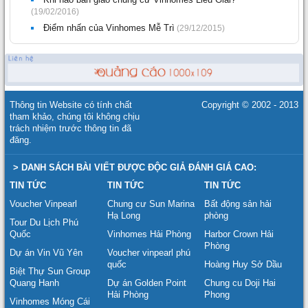
(19/02/2016)
Điểm nhấn của Vinhomes Mễ Trì
(29/12/2015)
Thông tin Website có tính chất
Copyright © 2002 - 2013
tham khảo, chúng tôi không chịu
trách nhiệm trước thông tin đã
đăng.
> DANH SÁCH BÀI VIẾT ĐƯỢC ĐỘC GIẢ ĐÁNH GIÁ CAO:
TIN TỨC
TIN TỨC
TIN TỨC
Voucher Vinpearl
Chung cư Sun Marina
Bất động sản hải
Hạ Long
phòng
Tour Du Lịch Phú
Quốc
Vinhomes Hải Phòng
Harbor Crown Hải
Phòng
Dự án Vin Vũ Yên
Voucher vinpearl phú
quốc
Hoàng Huy Sở Dầu
Biệt Thự Sun Group
Quang Hanh
Dự án Golden Point
Chung cu Doji Hai
Hải Phòng
Phong
Vinhomes Móng Cái