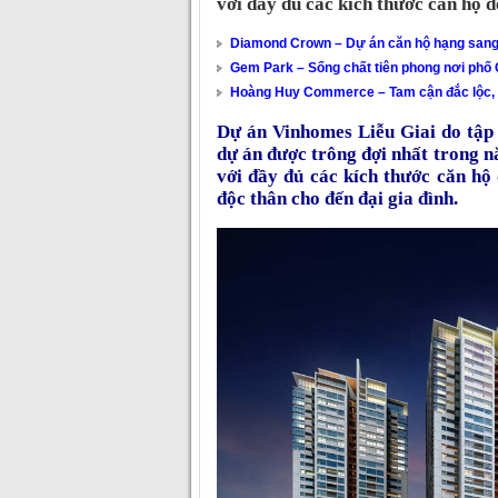
với đầy đủ các kích thước căn hộ 
Diamond Crown – Dự án căn hộ hạng sang 
Gem Park – Sống chất tiên phong nơi phố
Hoàng Huy Commerce – Tam cận đắc lộc, v
Dự án Vinhomes Liễu Giai do tập
dự án được trông đợi nhất trong n
với đầy đủ các kích thước căn hộ
độc thân cho đến đại gia đình.