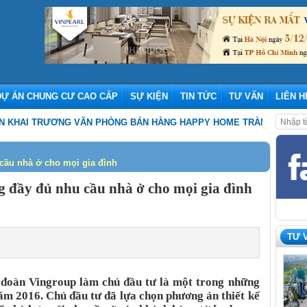
DỰ ÁN CHUNG CƯ CAO CẤP
SỰ KIỆN
TIN TỨC
TƯ VẤN
LIÊN H
RƯƠNG VĂN PHÒNG BÁN HÀNG HAPPY HOME TRÀNG CÁT
,
THE ORIGA
cầu nhà ở cho mọi gia đình
 đầy đủ nhu cầu nhà ở cho mọi gia đình
TƯ 
 đoàn Vingroup làm chủ đầu tư là một trong những
ăm 2016. Chủ đầu tư đã lựa chọn phương án thiết kế