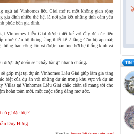
 ngủ tại Vinhomes liễu Giai mở ra một không gian rộng
ng gia đình nhiều thế hệ, là nơi gắn kết những tình cảm yêu
nh phúc bên gia đình.
ại Vinhomes Liễu Giai được thiết kế với đầy đủ các tiêu
p như: Căn hộ thông tầng thiết kế 2 tầng; Căn hộ áp mái;
hệ thống ban công lớn và được bao bọc bởi hệ thống kính và
ai được dự đoán sẽ “cháy hàng” nhanh chóng.
TIN
g sẽ góp mặt tại dự án Vinhomes Liễu Giai giúp làm gia tăng
hác biệt của dự án với những dự án trong khu vực và dự án
y Villas tại Vinhomes Liễu Giai chắc chắn sẽ mang tới cho
hiệm hoàn toàn mới, một cuộc sống đáng mơ ước.
 có gì đặc biệt?
 Trần Duy Hưng