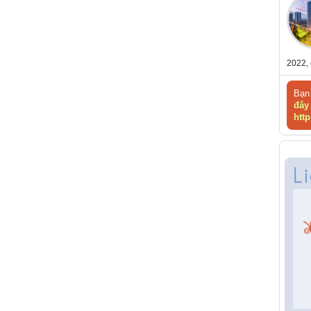
2022, 
Bạn 
đây
http