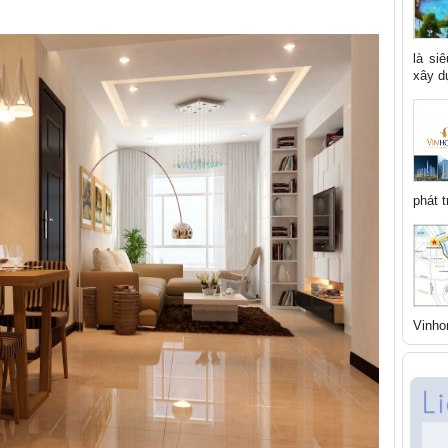
là si
xây dự
phát t
Vinho