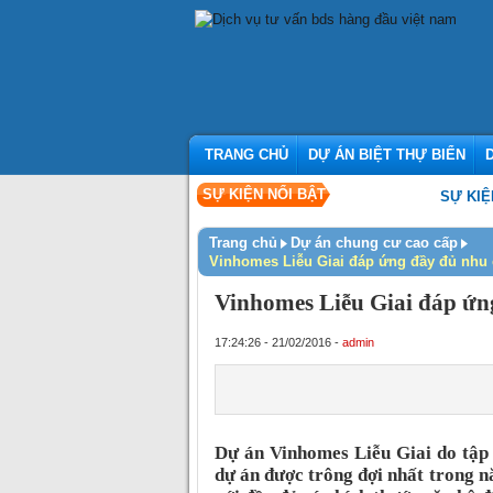
TRANG CHỦ
DỰ ÁN BIỆT THỰ BIỂN
SỰ KIỆN NỔI BẬT
SỰ KIỆN KHAI T
Trang chủ
Dự án chung cư cao cấp
Vinhomes Liễu Giai đáp ứng đầy đủ nhu 
Vinhomes Liễu Giai đáp ứng
17:24:26 - 21/02/2016 -
admin
Dự án Vinhomes Liễu Giai do tập
dự án được trông đợi nhất trong n