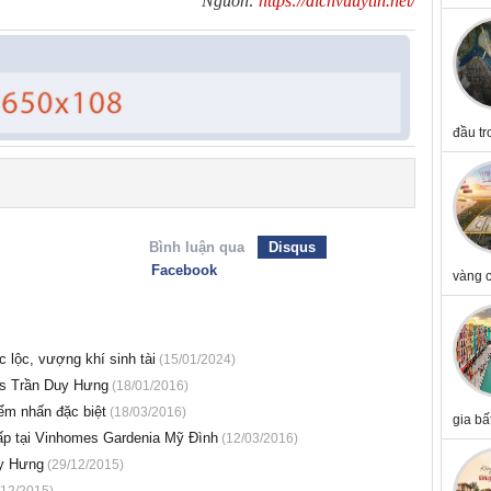
Nguồn:
https://dichvuuytin.net/
đầu tr
Bình luận qua
Disqus
Facebook
vàng c
lộc, vượng khí sinh tài
(15/01/2024)
es Trần Duy Hưng
(18/01/2016)
m nhấn đặc biệt
(18/03/2016)
gia bấ
ấp tại Vinhomes Gardenia Mỹ Đình
(12/03/2016)
uy Hưng
(29/12/2015)
12/2015)