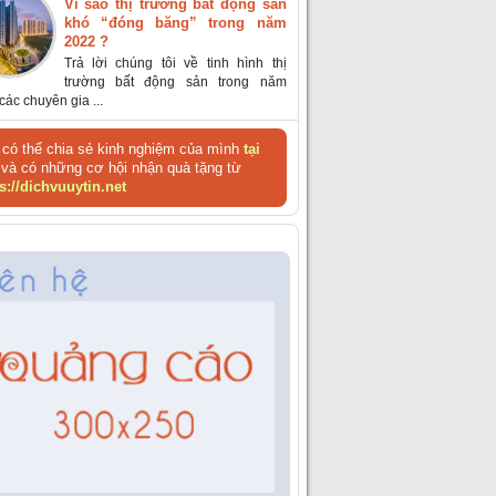
Vì sao thị trường bất động sản
khó “đóng băng” trong năm
2022 ?
Trả lời chúng tôi về tinh hình thị
trường bất động sản trong năm
các chuyên gia ...
có thể chia sẻ kinh nghiệm của mình
tại
và có những cơ hội nhận quà tặng từ
s://dichvuuytin.net