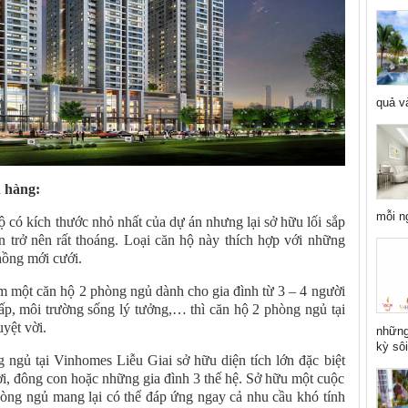
quả và
 hàng:
mỗi n
ộ có kích thước nhỏ nhất của dự án nhưng lại sở hữu lối sắp
n trở nên rất thoáng. Loại căn hộ này thích hợp với những
hồng mới cưới.
 một căn hộ 2 phòng ngủ dành cho gia đình từ 3 – 4 người
cấp, môi trường sống lý tưởng,… thì căn hộ 2 phòng ngủ tại
yệt vời.
những
kỳ sôi
ngủ tại Vinhomes Liễu Giai sở hữu diện tích lớn đặc biệt
i, đông con hoặc những gia đình 3 thế hệ. Sở hữu một cuộc
òng ngủ mang lại có thể đáp ứng ngay cả nhu cầu khó tính