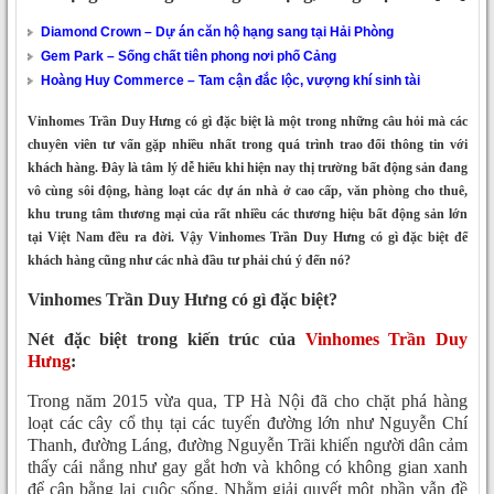
Diamond Crown – Dự án căn hộ hạng sang tại Hải Phòng
Gem Park – Sống chất tiên phong nơi phố Cảng
Hoàng Huy Commerce – Tam cận đắc lộc, vượng khí sinh tài
Vinhomes Trần Duy Hưng có gì đặc biệt là một trong những câu hỏi mà các
chuyên viên tư vấn gặp nhiều nhất trong quá trình trao đổi thông tin với
khách hàng. Đây là tâm lý dễ hiểu khi hiện nay thị trường bất động sản đang
vô cùng sôi động, hàng loạt các dự án nhà ở cao cấp, văn phòng cho thuê,
khu trung tâm thương mại của rất nhiều các thương hiệu bất động sản lớn
tại Việt Nam đều ra đời. Vậy Vinhomes Trần Duy Hưng có gì đặc biệt để
khách hàng cũng như các nhà đầu tư phải chú ý đến nó?
Vinhomes Trần Duy Hưng có gì đặc biệt?
Nét đặc biệt trong kiến trúc của
Vinhomes Trần Duy
Hưng
:
Trong năm 2015 vừa qua, TP Hà Nội đã cho chặt phá hàng
loạt các cây cổ thụ tại các tuyến đường lớn như Nguyễn Chí
Thanh, đường Láng, đường Nguyễn Trãi khiến người dân cảm
thấy cái nắng như gay gắt hơn và không có không gian xanh
để cân bằng lại cuộc sống. Nhằm giải quyết một phần vẫn đề