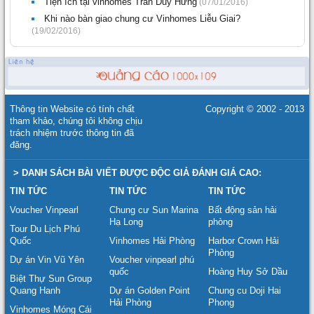
Tiện ích tại vinhomes Trần Duy Hưng
(07/01/2016)
Khi nào bàn giao chung cư Vinhomes Liễu Giai?
(19/02/2016)
Thông tin Website có tính chất
Copyright © 2002 - 2013
tham khảo, chúng tôi không chịu
trách nhiệm trước thông tin đã
đăng.
> DANH SÁCH BÀI VIẾT ĐƯỢC ĐỘC GIẢ ĐÁNH GIÁ CAO:
TIN TỨC
TIN TỨC
TIN TỨC
Voucher Vinpearl
Chung cư Sun Marina
Bất động sản hải
Hạ Long
phòng
Tour Du Lịch Phú
Quốc
Vinhomes Hải Phòng
Harbor Crown Hải
Phòng
Dự án Vin Vũ Yên
Voucher vinpearl phú
quốc
Hoàng Huy Sở Dầu
Biệt Thự Sun Group
Quang Hanh
Dự án Golden Point
Chung cu Doji Hai
Hải Phòng
Phong
Vinhomes Móng Cái