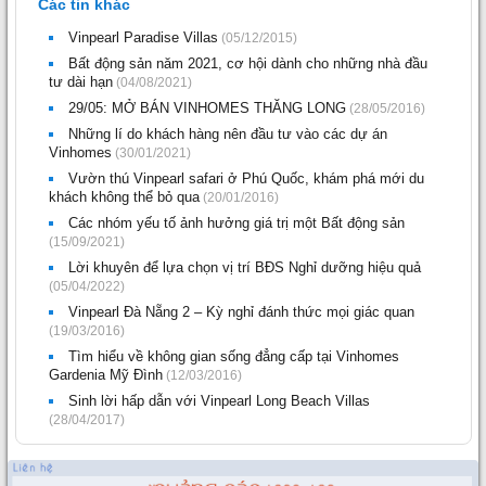
Các tin khác
Vinpearl Paradise Villas
(05/12/2015)
Bất động sản năm 2021, cơ hội dành cho những nhà đầu
tư dài hạn
(04/08/2021)
29/05: MỞ BÁN VINHOMES THĂNG LONG
(28/05/2016)
Những lí do khách hàng nên đầu tư vào các dự án
Vinhomes
(30/01/2021)
Vườn thú Vinpearl safari ở Phú Quốc, khám phá mới du
khách không thể bỏ qua
(20/01/2016)
Các nhóm yếu tố ảnh hưởng giá trị một Bất động sản
(15/09/2021)
Lời khuyên để lựa chọn vị trí BĐS Nghỉ dưỡng hiệu quả
(05/04/2022)
Vinpearl Đà Nẵng 2 – Kỳ nghỉ đánh thức mọi giác quan
(19/03/2016)
Tìm hiểu về không gian sống đẳng cấp tại Vinhomes
Gardenia Mỹ Đình
(12/03/2016)
Sinh lời hấp dẫn với Vinpearl Long Beach Villas
(28/04/2017)