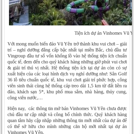
Tiện ích dự án Vinhomes Vũ Y
Với mong muốn biến đảo Vũ Yên trở thành khu vui chơi – giải
trí – nghỉ dưỡng đẳng cấp bậc nhất tại miền Bắc, chủ đầu tư
Vingroup đầu tư số vốn khổng lồ vào hệ thống tiện ích chuẩn
quốc tế, đem đến cho quý khách hàng những giờ phút vui chơi
& giải trí thú vị nhất. Hệ thống tiện ích tại dự án còn có sự
xuất hiện của các loại hình dịch vụ nghỉ dưỡng như: Sân Golf
36 lỗ tiêu chuẩn quốc tế, khu vui chơi giải trí phức hợp, công
viên sinh thái cùng hệ thống cáp treo dài 1,5 km từ đất liền ra
đảo, khách sạn 5*, khu phố mua sắm, nhà hàng, thủy cung,
công viên nước,…
Hiện nay, các thông tin mở bán Vinhomes Vũ Yên chưa được
chủ đầu tư cập nhật và công bố chính thức. Quý khách hàng
quan tâm hãy cập nhập những thông tin mới nhất của dự án để
có thể sở hữu cho mình những căn hộ mới nhất tại dự án
Vinhomes Vũ Yên.