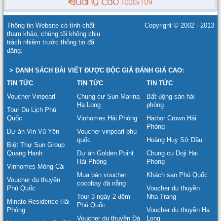
Thông tin Website có tính chất
Copyright © 2002 - 2013
tham khảo, chúng tôi không chịu
trách nhiệm trước thông tin đã
đăng.
> DANH SÁCH BÀI VIẾT ĐƯỢC ĐỘC GIẢ ĐÁNH GIÁ CAO:
TIN TỨC
TIN TỨC
TIN TỨC
Voucher Vinpearl
Chung cư Sun Marina
Bất động sản hải
Hạ Long
phòng
Tour Du Lịch Phú
Quốc
Vinhomes Hải Phòng
Harbor Crown Hải
Phòng
Dự án Vin Vũ Yên
Voucher vinpearl phú
quốc
Hoàng Huy Sở Dầu
Biệt Thự Sun Group
Quang Hanh
Dự án Golden Point
Chung cu Doji Hai
Hải Phòng
Phong
Vinhomes Móng Cái
Mua bán voucher
Khách sạn Phú Quốc
Voucher du thuyền
cocobay đà nẵng
Phú Quốc
Voucher du thuyền
Tour 3 ngày 2 đêm
Nha Trang
Minato Residence Hải
Phú Quốc
Phòng
Voucher du thuyền Hạ
Voucher du thuyền Đà
Long