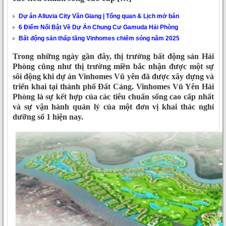
Dự án Alluvia City Văn Giang | Tổng quan & Lịch mở bán
6 Điểm Nổi Bật Về Dự Án Chung Cư Gamuda Hải Phòng
Bất động sản thấp tầng Vinhomes chiếm sóng năm 2025
Trong những ngày gần đây, thị trường bất động sản Hải
Phòng cũng như thị trường miền bắc nhận được một sự
sôi động khi dự án Vinhomes Vũ yên đã được xây dựng và
triển khai tại thành phố Đất Cảng. Vinhomes Vũ Yên Hải
Phòng là sự kết hợp của các tiêu chuẩn sống cao cấp nhất
và sự vận hành quản lý của một đơn vị khai thác nghỉ
dưỡng số 1 hiện nay.