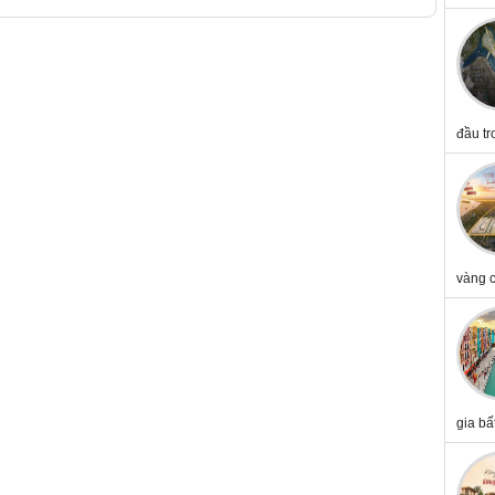
đầu tr
vàng c
gia bấ