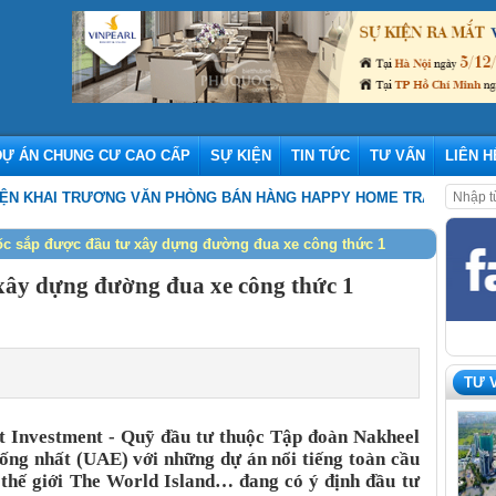
DỰ ÁN CHUNG CƯ CAO CẤP
SỰ KIỆN
TIN TỨC
TƯ VẤN
LIÊN H
 TRƯƠNG VĂN PHÒNG BÁN HÀNG HAPPY HOME TRÀNG CÁT
,
THE ORIG
c sắp được đầu tư xây dựng đường đua xe công thức 1
xây dựng đường đua xe công thức 1
TƯ 
ult Investment - Quỹ đầu tư thuộc Tập đoàn Nakheel
ng nhất (UAE) với những dự án nổi tiếng toàn cầu
thế giới The World Island… đang có ý định đầu tư