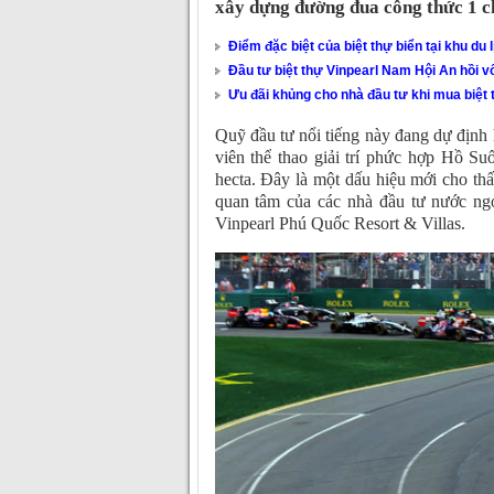
xây dựng đường đua công thức 1 c
Điểm đặc biệt của biệt thự biển tại khu du 
Đầu tư biệt thự Vinpearl Nam Hội An hồi v
Ưu đãi khủng cho nhà đầu tư khi mua biệt
Quỹ đầu tư nổi tiếng này đang dự định
viên thể thao giải trí phức hợp Hồ S
hecta. Đây là một dấu hiệu mới cho th
quan tâm của các nhà đầu tư nước ngo
Vinpearl Phú Quốc Resort & Villas.