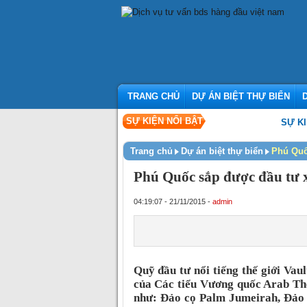
TRANG CHỦ
DỰ ÁN BIỆT THỰ BIỂN
SỰ KIỆN NỔI BẬT
SỰ KIỆN KHAI
Trang chủ
Dự án biệt thự biển
Phú Quố
Phú Quốc sắp được đầu tư 
04:19:07 - 21/11/2015 -
admin
Quỹ đầu tư nổi tiếng thế giới Va
của Các tiểu Vương quốc Arab Thố
như: Đảo cọ Palm Jumeirah, Đảo 