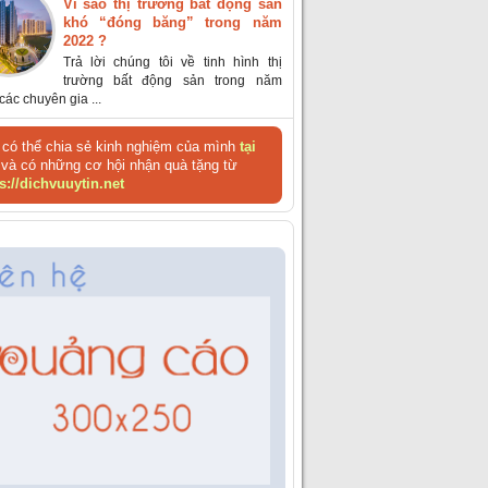
Vì sao thị trường bất động sản
khó “đóng băng” trong năm
2022 ?
Trả lời chúng tôi về tinh hình thị
trường bất động sản trong năm
các chuyên gia ...
có thể chia sẻ kinh nghiệm của mình
tại
và có những cơ hội nhận quà tặng từ
s://dichvuuytin.net