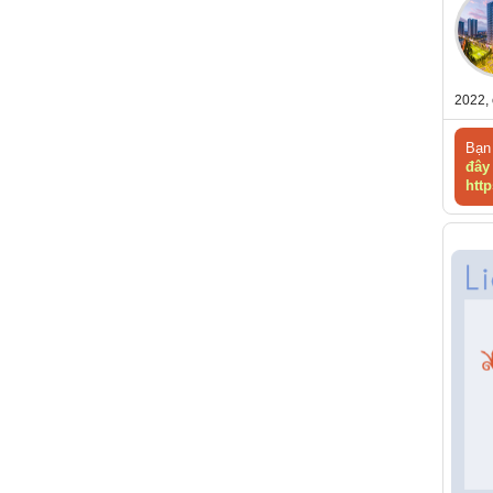
2022, 
Bạn 
đây
http