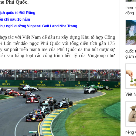
ho Phú Quốc.
theo 
động .
lịch quốc tế Đồi Rồng
ốn chỉ sau 10 năm
 thự nghỉ dưỡng Vinpearl Golf Land Nha Trang
 hợp tác với Việt Nam để đầu tư xây dựng Khu tổ hợp Công
uối Lớn trênđảo ngọc Phú Quốc với tổng diện tích gần 175
ấy sự phát triển mạnh mẽ của Phú Quốc đã thu hút được sự
quốc 
ài sau hàng loạt các công trình tiền tỷ của Vingroup như
giám đ
Việt N
riêng 