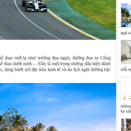
quả và
thể thao mới lạ như: trường đua ngựa, đường đua xe Công
 thể thao dưới nước… Đây là một trong những dấu hiệu đánh
ốc, từng bước trở đặc khu kinh tế và du lịch nghỉ dưỡng bậc
mỗi n
những
kỳ sôi