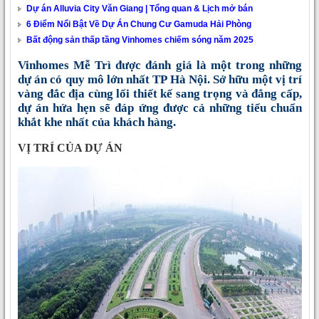
Dự án Alluvia City Văn Giang | Tổng quan & Lịch mở bán
6 Điểm Nổi Bật Về Dự Án Chung Cư Gamuda Hải Phòng
Bất động sản thấp tầng Vinhomes chiếm sóng năm 2025
Vinhomes Mễ Trì được đánh giá là một trong những
dự án có quy mô lớn nhất TP Hà Nội. Sở hữu một vị trí
vàng đắc địa cùng lối thiết kế sang trọng và đẳng cấp,
dự án hứa hẹn sẽ đáp ứng được cả những tiểu chuẩn
khắt khe nhất của khách hàng.
VỊ TRÍ CỦA DỰ ÁN