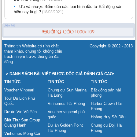
Ưu và nhược điểm của các loại hình đầu tư Bất động sản
hiện nay là gì ?
(18/08/2021)
Thông tin Website có tính chất
Copyright © 2002 - 2013
tham khảo, chúng tôi không chịu
trách nhiệm trước thông tin đã
đăng.
> DANH SÁCH BÀI VIẾT ĐƯỢC ĐỘC GIẢ ĐÁNH GIÁ CAO:
TIN TỨC
TIN TỨC
TIN TỨC
Voucher Vinpearl
Chung cư Sun Marina
Bất động sản hải
Hạ Long
phòng
Tour Du Lịch Phú
Quốc
Vinhomes Hải Phòng
Harbor Crown Hải
Phòng
Dự án Vin Vũ Yên
Voucher vinpearl phú
quốc
Hoàng Huy Sở Dầu
Biệt Thự Sun Group
Quang Hanh
Dự án Golden Point
Chung cu Doji Hai
Hải Phòng
Phong
Vinhomes Móng Cái