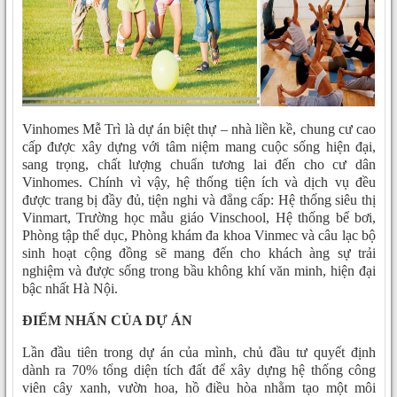
Vinhomes Mễ Trì là dự án biệt thự – nhà liền kề, chung cư cao
cấp được xây dựng với tâm niệm mang cuộc sống hiện đại,
sang trọng, chất lượng chuẩn tương lai đến cho cư dân
Vinhomes. Chính vì vậy, hệ thống tiện ích và dịch vụ đều
được trang bị đầy đủ, tiện nghi và đẳng cấp: Hệ thống siêu thị
Vinmart, Trường học mẫu giáo Vinschool, Hệ thống bể bơi,
Phòng tập thể dục, Phòng khám đa khoa Vinmec và câu lạc bộ
sinh hoạt cộng đồng sẽ mang đến cho khách àng sự trải
nghiệm và được sống trong bầu không khí văn minh, hiện đại
bậc nhất Hà Nội.
ĐIỂM NHẤN CỦA DỰ ÁN
Lần đầu tiên trong dự án của mình, chủ đầu tư quyết định
dành ra 70% tổng diện tích đất để xây dựng hệ thống công
viên cây xanh, vườn hoa, hồ điều hòa nhằm tạo một môi