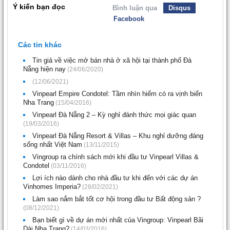
Ý kiến bạn đọc
Bình luận qua
Disqus
Facebook
Các tin khác
Tin giả về việc mở bán nhà ở xã hội tại thành phố Đà
Nẵng hiện nay
(24/06/2020)
(12/06/2021)
Vinpearl Empire Condotel: Tầm nhìn hiếm có ra vịnh biển
Nha Trang
(15/04/2016)
Vinpearl Đà Nẵng 2 – Kỳ nghỉ đánh thức mọi giác quan
(19/03/2016)
Vinpearl Đà Nẵng Resort & Villas – Khu nghỉ dưỡng đáng
sống nhất Việt Nam
(13/11/2015)
Vingroup ra chính sách mới khi đầu tư Vinpearl Villas &
Condotel
(03/11/2016)
Lợi ích nào dành cho nhà đầu tư khi đến với các dự án
Vinhomes Imperia?
(28/02/2021)
Làm sao nắm bắt tốt cơ hội trong đầu tư Bất động sản ?
(08/12/2021)
Bạn biết gì về dự án mới nhất của Vingroup: Vinpearl Bãi
Dài Nha Trang?
(14/03/2016)