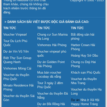
Thông tin Website có tính chất
Copyright © 2002 - 2013
tham khảo, chúng tôi không chịu
trách nhiệm trước thông tin đã
đăng.
> DANH SÁCH BÀI VIẾT ĐƯỢC ĐỘC GIẢ ĐÁNH GIÁ CAO:
TIN TỨC
TIN TỨC
TIN TỨC
Voucher Vinpearl
Chung cư Sun Marina
Bất động sản hải
Hạ Long
phòng
Tour Du Lịch Phú
Quốc
Vinhomes Hải Phòng
Harbor Crown Hải
Phòng
Dự án Vin Vũ Yên
Voucher vinpearl phú
quốc
Hoàng Huy Sở Dầu
Biệt Thự Sun Group
Quang Hanh
Dự án Golden Point
Chung cu Doji Hai
Hải Phòng
Phong
Vinhomes Móng Cái
Mua bán voucher
Khách sạn Phú Quốc
Voucher du thuyền
cocobay đà nẵng
Phú Quốc
Voucher du thuyền
Tour 3 ngày 2 đêm
Nha Trang
Minato Residence Hải
Phú Quốc
Phòng
Voucher du thuyền Hạ
Voucher du thuyền Đà
Long
Voucher du thuyền Sài
Nẵng
Gòn
Dự án
Nhà ở Xã Hội
Dự án Đồi Rồng Hải
Happy Home Tràng