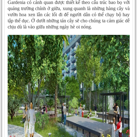
Gardenia có cảnh quan được thiết kế theo cấu trúc bao bọ với
quảng trường chính ở giữa, xung quanh là những hàng cây và
vườn hoa xen lẫn các lối đi để người dân có thể chạy bộ hay
tập thể dục. Ở dưới những tán cây sẽ cho chúng ta cảm giác dễ
chịu dù là vào giữa những ngày hè oi nóng.