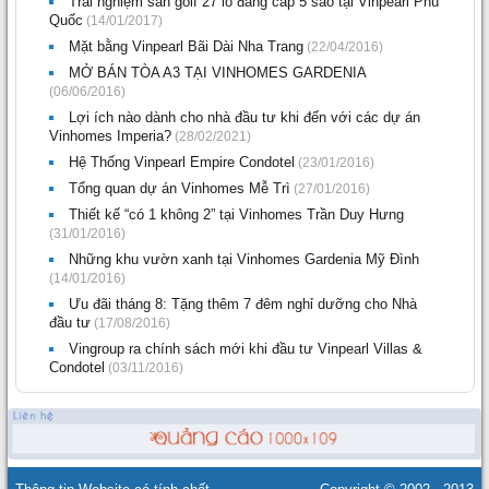
Trải nghiệm sân golf 27 lỗ đẳng cấp 5 sao tại Vinpearl Phú
Quốc
(14/01/2017)
Mặt bằng Vinpearl Bãi Dài Nha Trang
(22/04/2016)
MỞ BÁN TÒA A3 TẠI VINHOMES GARDENIA
(06/06/2016)
Lợi ích nào dành cho nhà đầu tư khi đến với các dự án
Vinhomes Imperia?
(28/02/2021)
Hệ Thống Vinpearl Empire Condotel
(23/01/2016)
Tổng quan dự án Vinhomes Mễ Trì
(27/01/2016)
Thiết kế “có 1 không 2” tại Vinhomes Trần Duy Hưng
(31/01/2016)
Những khu vườn xanh tại Vinhomes Gardenia Mỹ Đình
(14/01/2016)
Ưu đãi tháng 8: Tặng thêm 7 đêm nghỉ dưỡng cho Nhà
đầu tư
(17/08/2016)
Vingroup ra chính sách mới khi đầu tư Vinpearl Villas &
Condotel
(03/11/2016)