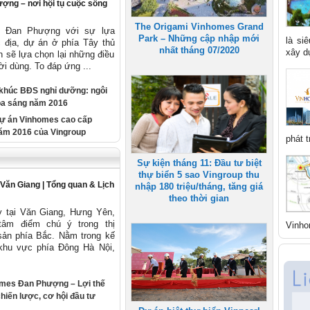
ng – nơi hội tụ cuộc sống
The Origami Vinhomes Grand
 Đan Phượng với sự lựa
Park – Những cập nhập mới
là si
 địa, dự án ở phía Tây thủ
nhất tháng 07/2020
xây dự
 sẽ lựa chọn lại những điều
ời dùng. To đáp ứng ...
khúc BĐS nghỉ dưỡng: ngôi
ỏa sáng năm 2016
ự án Vinhomes cao cấp
ăm 2016 của Vingroup
phát t
Sự kiện tháng 11: Đầu tư biệt
thự biển 5 sao Vingroup thu
 Văn Giang | Tổng quan & Lịch
nhập 180 triệu/tháng, tăng giá
theo thời gian
ty tại Văn Giang, Hưng Yên,
tâm điểm chú ý trong thị
Vinho
sản phía Bắc. Nằm trong kế
 khu vực phía Đông Hà Nội,
mes Đan Phượng – Lợi thế
 chiến lược, cơ hội đầu tư