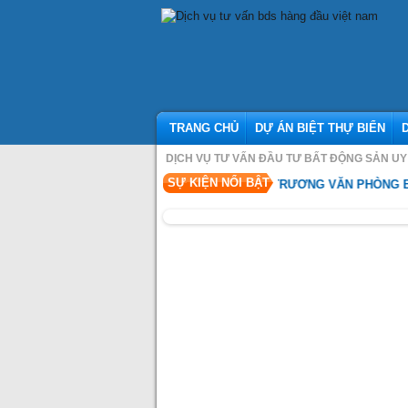
TRANG CHỦ
DỰ ÁN BIỆT THỰ BIỂN
DỊCH VỤ TƯ VẤN ĐẦU TƯ BẤT ĐỘNG SẢN UY 
SỰ KIỆN NỔI BẬT
SỰ KIỆN KHAI TRƯƠNG VĂN PHÒNG BÁN HÀN