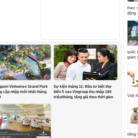
theo 
động .
quốc 
giám đ
igami Vinhomes Grand Park
Sự kiện tháng 11: Đầu tư biệt thự
g cập nhập mới nhất tháng
biển 5 sao Vingroup thu nhập 180
Việt N
0
triệu/tháng, tăng giá theo thời gian
riêng 