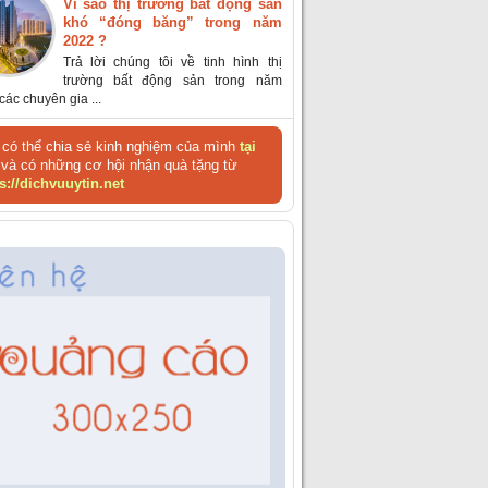
Vì sao thị trường bất động sản
khó “đóng băng” trong năm
2022 ?
Trả lời chúng tôi về tinh hình thị
trường bất động sản trong năm
các chuyên gia ...
có thể chia sẻ kinh nghiệm của mình
tại
và có những cơ hội nhận quà tặng từ
s://dichvuuytin.net