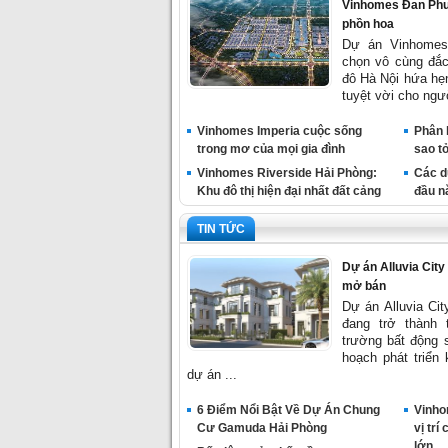
Vinhomes Đan Phượ
phồn hoa
Dự án Vinhomes
chọn vô cùng đắc
đô Hà Nội hứa hẹn
tuyệt vời cho ngư
Vinhomes Imperia cuộc sống
Phân 
trong mơ của mọi gia đình
sao t
Vinhomes Riverside Hải Phòng:
Các d
Khu đô thị hiện đại nhất đất cảng
đầu n
TIN TỨC
Dự án Alluvia City
mở bán
Dự án Alluvia Ci
đang trở thành 
trường bất động 
hoạch phát triển
dự án ...
6 Điểm Nổi Bật Về Dự Án Chung
Vinho
Cư Gamuda Hải Phòng
vị trí
lớn