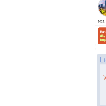
2022, 
Bạn 
đây
http