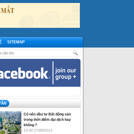
Ệ
SITEMAP
NHỮNG CẬP NHẬP MỚI NHẤT THÁNG 07/2020
,
SỰ KIỆN THÁNG 11: ĐẦ
VẤN
Có nên đầu tư Bất động sản
trong thời điểm đại dịch hay
không ?
10:40 27/08/2013