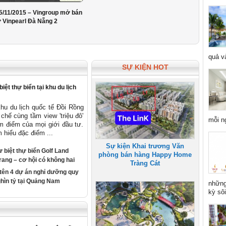
5/11/2015 – Vingroup mở bán
ự Vinpearl Đà Nẵng 2
quả và
SỰ KIỆN HOT
iệt thự biển tại khu du lịch
khu du lịch quốc tế Đồi Rồng
chế cùng tầm view 'triệu đô'
mỗi n
m điểm của mọi giới đầu tư.
 hiểu đặc điểm ...
Sự kiện Khai trương Văn
 biệt thự biển Golf Land
phòng bán hàng Happy Home
rang – cơ hội có không hai
Tràng Cát
tên 4 dự án nghỉ dưỡng quy
hìn tỷ tại Quảng Nam
những
kỳ sôi