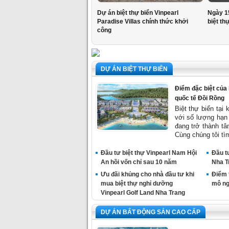
Dự án biệt thự biển Vinpearl
Ngày 1
Paradise Villas chính thức khởi
biệt th
công
DỰ ÁN BIỆT THỰ BIỂN
Điểm đặc biệt của b
quốc tế Đồi Rồng
Biệt thự biển tại 
với số lượng hạn 
đang trở thành tâ
Cùng chúng tôi tìm
Đầu tư biệt thự Vinpearl Nam Hội
Đầu tư
An hồi vốn chỉ sau 10 năm
Nha T
Ưu đãi khủng cho nhà đầu tư khi
Điểm 
mua biệt thự nghỉ dưỡng
mô ng
Vinpearl Golf Land Nha Trang
DỰ ÁN BẤT ĐỘNG SẢN CAO CẤP