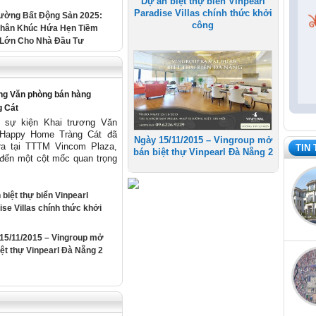
Dự án biệt thự biển Vinpearl
Paradise Villas chính thức khởi
rường Bất Động Sản 2025:
công
hân Khúc Hứa Hẹn Tiềm
Lớn Cho Nhà Đầu Tư
ng Văn phòng bán hàng
 Cát
, sự kiện Khai trương Văn
 Happy Home Tràng Cát đã
Ngày 15/11/2015 – Vingroup mở
ra tại TTTM Vincom Plaza,
TIN
bán biệt thự Vinpearl Đà Nẵng 2
đến một cột mốc quan trọng
biệt thự biển Vinpearl
se Villas chính thức khởi
15/11/2015 – Vingroup mở
iệt thự Vinpearl Đà Nẵng 2