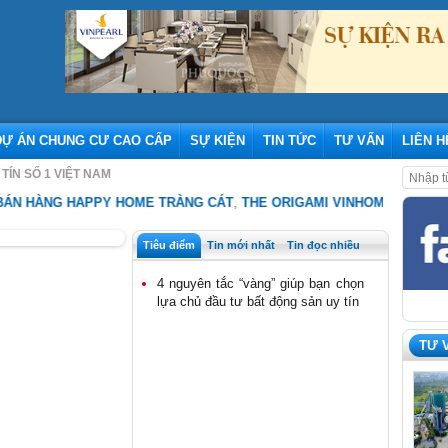
DỰ ÁN CHUNG CƯ CAO CẤP
SỰ KIỆN
TIN TỨC
TƯ VẤN
LIÊN H
TÍN SỐ 1 VIỆT NAM
G HAPPY HOME TRÀNG CÁT
,
THE ORIGAMI VINHOMES GRAND PARK – 
Tiêu điểm
Tin mới nhất
Tin đọc nhiều
4 nguyên tắc “vàng” giúp bạn chọn
lựa chủ đầu tư bất động sản uy tín
TƯ 