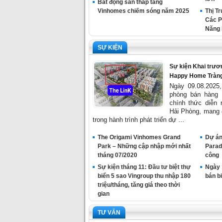
Bất động sản thấp tầng
Vinhomes chiếm sóng năm 2025
Thị T
Các P
Năng 
SỰ KIỆN
Sự kiện Khai trươ
Happy Home Tràng
Ngày 09.08.2025
phòng bán hàng
chính thức diễn 
Hải Phòng, mang 
trong hành trình phát triển dự ...
The Origami Vinhomes Grand
Dự án 
Park – Những cập nhập mới nhất
Paradi
tháng 07/2020
công
Sự kiện tháng 11: Đầu tư biệt thự
Ngày 
biển 5 sao Vingroup thu nhập 180
bán b
triệu/tháng, tăng giá theo thời
gian
TƯ VẤN