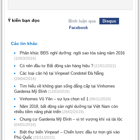
Ý kiến bạn đọc
Bình luận qua
Disqus
Facebook
Các tin khác
Phân khúc BĐS nghỉ dưỡng: ngôi sao tỏa sáng năm 2016
(10/03/2016)
Có nên đầu tư Bất động sản hàng hiệu ?
(22/01/2022)
Các loại căn hộ tại Vinpearl Condotel Đà Nẵng
(29/04/2016)
Tìm hiểu về không gian sống đẳng cấp tại Vinhomes
Gardenia Mỹ Đình
(12/03/2016)
Vinhomes Vũ Yên – sự lựa chọn số 1
(06/11/2020)
Năm 2018, bất động sản nghỉ dưỡng tại Việt Nam còn
nhiều tiềm năng phát triển
(28/02/2019)
Chung cư Gardenia Mỹ Đình – vị trí vượng khí và tài lộc
(04/01/2016)
Biệt thự biển Vinpearl – Chiến lược đầu tư trọn gói vào
Phú Quốc
(25/11/2015)