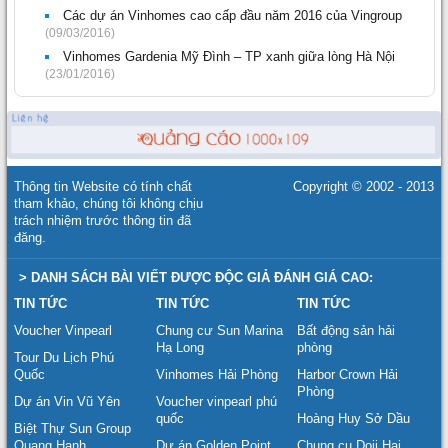
Các dự án Vinhomes cao cấp đầu năm 2016 của Vingroup
(09/03/2016)
Vinhomes Gardenia Mỹ Đình – TP xanh giữa lòng Hà Nội
(23/01/2016)
Thông tin Website có tính chất
Copyright © 2002 - 2013
tham khảo, chúng tôi không chịu
trách nhiệm trước thông tin đã
đăng.
> DANH SÁCH BÀI VIẾT ĐƯỢC ĐỘC GIẢ ĐÁNH GIÁ CAO:
TIN TỨC
TIN TỨC
TIN TỨC
Voucher Vinpearl
Chung cư Sun Marina
Bất động sản hải
Hạ Long
phòng
Tour Du Lịch Phú
Quốc
Vinhomes Hải Phòng
Harbor Crown Hải
Phòng
Dự án Vin Vũ Yên
Voucher vinpearl phú
quốc
Hoàng Huy Sở Dầu
Biệt Thự Sun Group
Quang Hanh
Dự án Golden Point
Chung cu Doji Hai