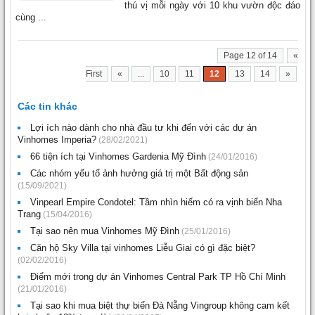
thú vị mỗi ngày với 10 khu vườn độc đáo
cùng ...
Page 12 of 14
«
First
«
...
10
11
12
13
14
»
Các tin khác
Lợi ích nào dành cho nhà đầu tư khi đến với các dự án
Vinhomes Imperia?
(28/02/2021)
66 tiện ích tại Vinhomes Gardenia Mỹ Đình
(24/01/2016)
Các nhóm yếu tố ảnh hưởng giá trị một Bất động sản
(15/09/2021)
Vinpearl Empire Condotel: Tầm nhìn hiếm có ra vịnh biển Nha
Trang
(15/04/2016)
Tại sao nên mua Vinhomes Mỹ Đình
(25/01/2016)
Căn hộ Sky Villa tại vinhomes Liễu Giai có gì đặc biệt?
(02/02/2016)
Điểm mới trong dự án Vinhomes Central Park TP Hồ Chí Minh
(21/01/2016)
Tại sao khi mua biệt thự biển Đà Nẵng Vingroup không cam kết