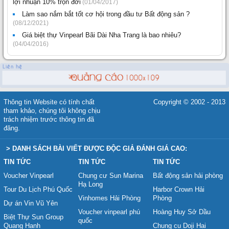
lợi nhuận 10% trọn đời
(01/04/2017)
Làm sao nắm bắt tốt cơ hội trong đầu tư Bất động sản ?
(08/12/2021)
Giá biệt thự Vinpearl Bãi Dài Nha Trang là bao nhiêu?
(04/04/2016)
Thông tin Website có tính chất
Copyright © 2002 - 2013
tham khảo, chúng tôi không chịu
trách nhiệm trước thông tin đã
đăng.
> DANH SÁCH BÀI VIẾT ĐƯỢC ĐỘC GIẢ ĐÁNH GIÁ CAO:
TIN TỨC
TIN TỨC
TIN TỨC
Voucher Vinpearl
Chung cư Sun Marina
Bất động sản hải phòng
Hạ Long
Tour Du Lịch Phú Quốc
Harbor Crown Hải
Vinhomes Hải Phòng
Phòng
Dự án Vin Vũ Yên
Voucher vinpearl phú
Hoàng Huy Sở Dầu
Biệt Thự Sun Group
quốc
Quang Hanh
Chung cu Doji Hai