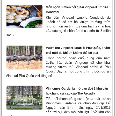
Món ngon 3 miền hội tụ tại Vinpearl Empire
Condotel
Khi đến Vinpearl Empire Condotel, du
khách sẽ có cơ hội được thưởng thức
những món ăn tinh tuý qua bàn tay tài hoa
của các nghệ nhân ẩm thực đến từ 3 miền
Bắc - ...
Vườn thú Vinpearl safari ở Phú Quốc, khám
phá mới du khách không thể bỏ qua
Trong những ngày cuối cùng của năm
2015, Tập đoàn Vingroup đã cho khai
trương vườn thú Vinpearl safari ở Phú
Quốc. Đây là một công trình thuộc dự án
Vinpearl Phú Quốc với tổng số ...
Vinhomes Gardenia mở bán đợt 2 khu căn
hộ chung cư cao cấp The Arcadia
Tiếp nối thành công sự kiện ra mắt dự án
Vinhomes Gardenia và chào đón dịp Tết
Nguyên đán Bính thân, ngày 24/1/2016
sắp tới sự kiện mở bán đợt 2 về khu căn