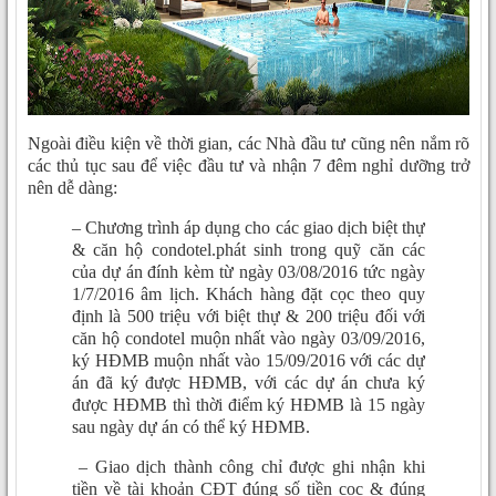
Ngoài điều kiện về thời gian, các Nhà đầu tư cũng nên nắm rõ
các thủ tục sau để việc đầu tư và nhận 7 đêm nghỉ dưỡng trở
nên dễ dàng:
– Chương trình áp dụng cho các giao dịch biệt thự
& căn hộ condotel.phát sinh trong quỹ căn các
của dự án đính kèm từ ngày 03/08/2016 tức ngày
1/7/2016 âm lịch. Khách hàng đặt cọc theo quy
định là 500 triệu với biệt thự & 200 triệu đối với
căn hộ condotel muộn nhất vào ngày 03/09/2016,
ký HĐMB muộn nhất vào 15/09/2016 với các dự
án đã ký được HĐMB, với các dự án chưa ký
được HĐMB thì thời điểm ký HĐMB là 15 ngày
sau ngày dự án có thể ký HĐMB.
– Giao dịch thành công chỉ được ghi nhận khi
tiền về tài khoản CĐT đúng số tiền cọc & đúng