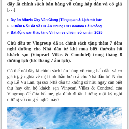
đây là chính sách bán hàng vô cùng hấp dẫn và có giá
[…]
Dự án Alluvia City Văn Giang | Tổng quan & Lịch mở bán
6 Điểm Nổi Bật Về Dự Án Chung Cư Gamuda Hải Phòng
Bất động sản thấp tầng Vinhomes chiếm sóng năm 2025
Chủ đầu tư Vingroup đã ra chính sách tặng thêm 7 đêm
nghỉ dưỡng cho Nhà đầu tư khi mua biệt thự/căn hộ
khách sạn (Vinpearl Villas & Condotel) trong tháng 8
dương lịch (tức tháng 7 âm lịch).
Có thể nói đây là chính sách bán hàng vô cùng hấp dẫn và có
giá trị, ý nghĩa về mặt tinh thần hơn cả cho Nhà đầu tư. Nhân
dịp Lễ Vu Lan, tại sao Nhà đầu tư không sở hữu ngay căn biệt
thự hay căn hộ khách sạn Vinpearl Villas & Condotel của
Vingroup để đưa bố mẹ, gia đình đi tận hưởng một kỳ nghỉ
dưỡng vô cùng ý nghĩa này?