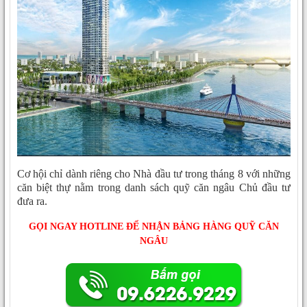
Cơ hội chỉ dành riêng cho Nhà đầu tư trong tháng 8 với những
căn biệt thự nằm trong danh sách quỹ căn ngâu Chủ đầu tư
đưa ra.
GỌI NGAY HOTLINE ĐỂ NHẬN BẢNG HÀNG QUỸ CĂN
NGÂU