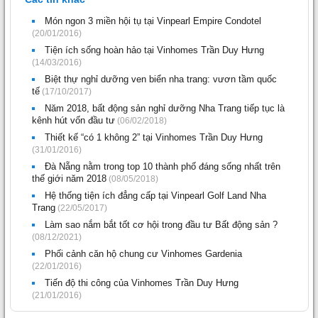
Món ngon 3 miền hội tụ tại Vinpearl Empire Condotel
(20/01/2016)
Tiện ích sống hoàn hảo tại Vinhomes Trần Duy Hưng
(14/03/2016)
Biệt thự nghỉ dưỡng ven biển nha trang: vươn tầm quốc
tế
(17/10/2017)
Năm 2018, bất động sản nghỉ dưỡng Nha Trang tiếp tục là
kênh hút vốn đầu tư
(06/02/2018)
Thiết kế “có 1 không 2” tại Vinhomes Trần Duy Hưng
(31/01/2016)
Đà Nẵng nằm trong top 10 thành phố đáng sống nhất trên
thế giới năm 2018
(08/05/2018)
Hệ thống tiện ích đẳng cấp tại Vinpearl Golf Land Nha
Trang
(22/05/2017)
Làm sao nắm bắt tốt cơ hội trong đầu tư Bất động sản ?
(08/12/2021)
Phối cảnh căn hộ chung cư Vinhomes Gardenia
(22/01/2016)
Tiến độ thi công của Vinhomes Trần Duy Hưng
(21/01/2016)