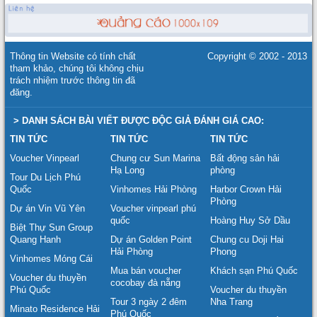
Thông tin Website có tính chất
Copyright © 2002 - 2013
tham khảo, chúng tôi không chịu
trách nhiệm trước thông tin đã
đăng.
> DANH SÁCH BÀI VIẾT ĐƯỢC ĐỘC GIẢ ĐÁNH GIÁ CAO:
TIN TỨC
TIN TỨC
TIN TỨC
Voucher Vinpearl
Chung cư Sun Marina
Bất động sản hải
Hạ Long
phòng
Tour Du Lịch Phú
Quốc
Vinhomes Hải Phòng
Harbor Crown Hải
Phòng
Dự án Vin Vũ Yên
Voucher vinpearl phú
quốc
Hoàng Huy Sở Dầu
Biệt Thự Sun Group
Quang Hanh
Dự án Golden Point
Chung cu Doji Hai
Hải Phòng
Phong
Vinhomes Móng Cái
Mua bán voucher
Khách sạn Phú Quốc
Voucher du thuyền
cocobay đà nẵng
Phú Quốc
Voucher du thuyền
Tour 3 ngày 2 đêm
Nha Trang
Minato Residence Hải
Phú Quốc