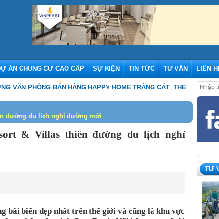
DỰ ÁN CHUNG CƯ CAO CẤP
SỰ KIỆN
TIN TỨC
TƯ VẤN
LIÊN H
N PHÒNG BÁN HÀNG HAPPY HOME TRÀNG CÁT
,
THE ORIGAMI VINHOM
ên đường du lịch nghỉ dưỡng mới
rt & Villas thiên đường du lịch nghỉ
TƯ 
 bãi biển đẹp nhất trên thế giới và cũng là khu vực