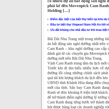
có nhiều dự án bất động sản nghỉ 
phải kể đến Movenpick Cam Ranh 
Holding […]
Điểm đặc biệt của biệt thự biển tại khu du 
Đầu tư biệt thự Vinpearl Nam Hội An hồi v
Ưu đãi khủng cho nhà đầu tư khi mua biệt
Bãi Dài Nha Trang một trong những bãi 
án bất động sản nghỉ dưỡng nhất trên 
Cam Ranh – khu nghỉ dưỡng cao cấp d
đánh giá từ các chuyên gia Movenpick C
dưỡng mới trên Bãi Dài Nha Trang.
Vịnh Cam Ranh trung tâm du lịch mới
Trước khi đi tìm hiểu nhiều hơn về d
đường lối cùng những chính sách phát
quá tải khi lượng khách du lịch đến lưu
UBND tỉnh Khánh Hòa đang điều chuyển,
mới của tỉnh. Sân bay Cam Ranh đan
Ranh sẽ đón khoảng 8 triệu lượt khách
để trở thành điểm nghỉ dưỡng lý tưởng n
Cam Ranh đang từng bước trở thành điể
hút được hàng loạt các doanh nghiệp ró