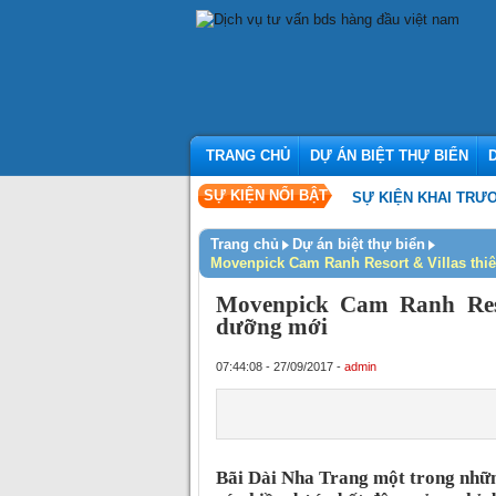
TRANG CHỦ
DỰ ÁN BIỆT THỰ BIỂN
SỰ KIỆN NỔI BẬT
SỰ KIỆN KHAI TRƯƠNG VĂ
Trang chủ
Dự án biệt thự biển
Movenpick Cam Ranh Resort & Villas thi
Movenpick Cam Ranh Reso
dưỡng mới
07:44:08 - 27/09/2017 -
admin
Bãi Dài Nha Trang một trong những