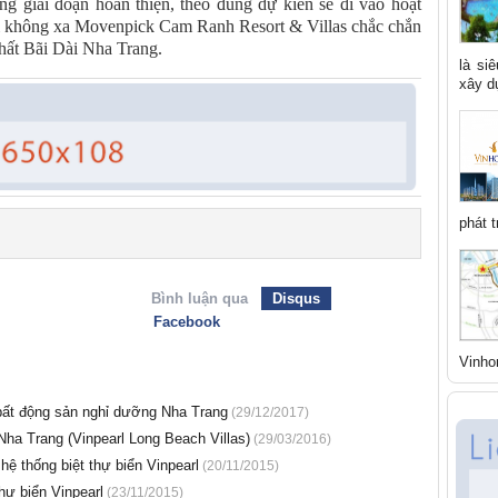
giai đoạn hoàn thiện, theo đúng dự kiến sẽ đi vào hoạt
ai không xa Movenpick Cam Ranh Resort & Villas chắc chắn
hất Bãi Dài Nha Trang.
là si
xây dự
phát t
Bình luận qua
Disqus
Facebook
Vinho
bất động sản nghỉ dưỡng Nha Trang
(29/12/2017)
 Nha Trang (Vinpearl Long Beach Villas)
(29/03/2016)
ệ thống biệt thự biển Vinpearl
(20/11/2015)
hự biển Vinpearl
(23/11/2015)