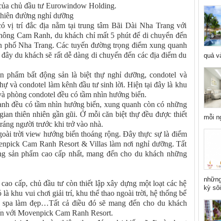
của chủ đầu tư Eurowindow Holding.
thiên đường nghỉ dưỡng
vị trí đắc địa nằm tại trung tâm Bãi Dài Nha Trang với
ông Cam Ranh, du khách chỉ mất 5 phút để di chuyển đến
ành phố Nha Trang. Các tuyến đường trọng điểm xung quanh
đây du khách sẽ rất dễ dàng di chuyến đến các địa điểm du
quả và
phẩm bất động sản là biệt thự nghỉ dưỡng, condotel và
hự và condotel làm kênh đầu tư sinh lời. Hiện tại đây là khu
và phòng condotel đều có tầm nhìn hướng biển.
anh đều có tầm nhìn hướng biển, xung quanh còn có những
ian thiên nhiên gần gũi. Ở mỗi căn biệt thự đều được thiết
mỗi n
ráng người trước khi trở vào nhà.
goài trời view hướng biển thoáng rộng. Đây thực sự là điểm
npick Cam Ranh Resort & Villas làm nơi nghỉ dưỡng. Tất
 dòng sản phẩm cao cấp nhất, mang đến cho du khách những
những
ao cấp, chủ đầu tư còn thiết lập xây dựng một loạt các hệ
kỳ sôi
 là khu vui chơi giải trí, khu thể thao ngoài trời, hệ thống bể
đảo spa làm đẹp…Tất cả điều đó sẽ mang đến cho du khách
đến với Movenpick Cam Ranh Resort.