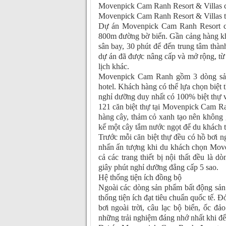
Movenpick Cam Ranh Resort & Villas 
Movenpick Cam Ranh Resort & Villas 
Dự án Movenpick Cam Ranh Resort có 
800m đường bờ biển. Gần cảng hàng kh
sân bay, 30 phút để đến trung tâm th
dự án đã được nâng cấp và mở rộng, từ 
lịch khác.
Movenpick Cam Ranh gồm 3 dòng sản 
hotel. Khách hàng có thể lựa chọn biệt t
nghỉ dưỡng duy nhất có 100% biệt thự 
121 căn biệt thự tại Movenpick Cam R
hàng cây, thảm cỏ xanh tạo nên không g
kế một cây tắm nước ngọt để du khách t
Trước mỗi căn biệt thự đều có hồ bơi n
nhấn ấn tượng khi du khách chọn Move
cả các trang thiết bị nội thất đều là
giây phút nghỉ dưỡng đẳng cấp 5 sao.
Hệ thống tiện ích đồng bộ
Ngoài các dòng sản phẩm bất động sản c
thống tiện ích đạt tiêu chuẩn quốc tế. Đó
bơi ngoài trời, câu lạc bộ biển, ốc 
những trải nghiệm đáng nhớ nhất khi 