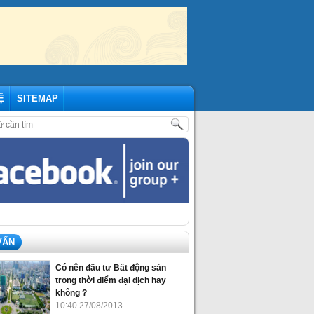
Ệ
SITEMAP
ES GRAND PARK – NHỮNG CẬP NHẬP MỚI NHẤT THÁNG 07/2020
,
SỰ K
VẤN
Có nên đầu tư Bất động sản
trong thời điểm đại dịch hay
không ?
10:40 27/08/2013