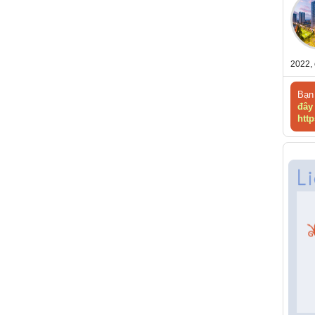
2022, 
Bạn 
đây
http