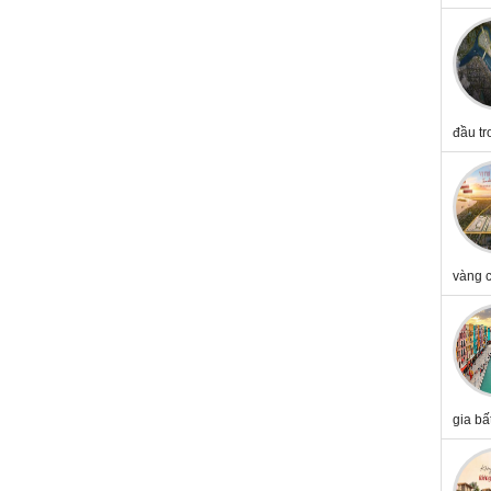
đầu tr
vàng c
gia bấ