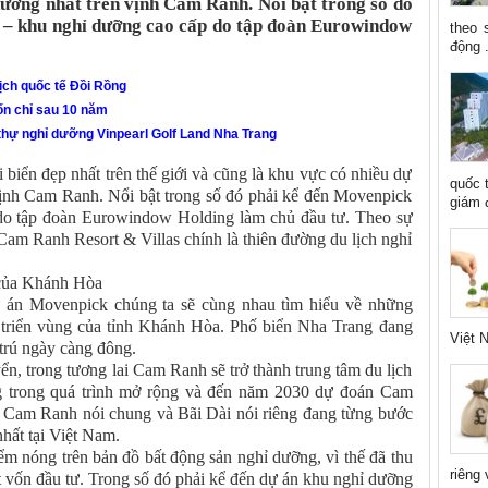
dưỡng nhất trên vịnh Cam Ranh. Nổi bật trong số đó
– khu nghỉ dưỡng cao cấp do tập đoàn Eurowindow
theo 
động .
lịch quốc tế Đồi Rồng
ốn chỉ sau 10 năm
 thự nghỉ dưỡng Vinpearl Golf Land Nha Trang
biển đẹp nhất trên thế giới và cũng là khu vực có nhiều dự
quốc 
vịnh Cam Ranh. Nổi bật trong số đó phải kể đến Movenpick
giám đ
o tập đoàn Eurowindow Holding làm chủ đầu tư. Theo sự
am Ranh Resort & Villas chính là thiên đường du lịch nghỉ
 của Khánh Hòa
ự án Movenpick chúng ta sẽ cùng nhau tìm hiểu về những
 triển vùng của tỉnh Khánh Hòa. Phố biển Nha Trang đang
Việt N
 trú ngày càng đông.
 trong tương lai Cam Ranh sẽ trở thành trung tâm du lịch
g trong quá trình mở rộng và đến năm 2030 dự đoán Cam
. Cam Ranh nói chung và Bãi Dài nói riêng đang từng bước
hất tại Việt Nam.
m nóng trên bản đồ bất động sản nghỉ dưỡng, vì thế đã thu
riêng 
t vốn đầu tư. Trong số đó phải kể đến dự án khu nghỉ dưỡng