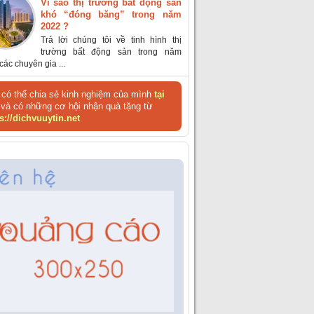
Vì sao thị trường bất động sản
khó “đóng băng” trong năm
2022 ?
Trả lời chúng tôi về tinh hình thị
trường bất động sản trong năm
các chuyên gia ...
có thể chia sẻ kinh nghiệm của mình
tại
và có những cơ hội nhận quà tặng từ
s://dichvuuytin.net