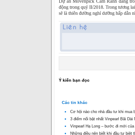
Dự án Movenpick Cam Ranh đang trong 
động trong quý II/2018. Trong tương l
sẽ là thiên đường nghỉ dưỡng hấp dẫn n
Ý kiến bạn đọc
Các tin khác
Cơ hội nào cho nhà đầu tư khi mua 
3 điểm nổi bật nhất Vinpearl Bãi Dài
Vinpearl Hạ Long – bước đi mới của h
Những điều nên biết khi đầu tư biệt t