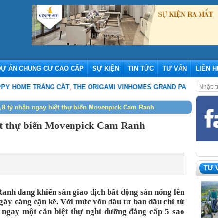
DỰ ÁN CHUNG CƯ CAO CẤP
SỰ KIỆN
TIN TỨC
TƯ VẤN
LIÊN H
ME TRÀNG CÁT
,
THE ORIGAMI VINHOMES GRAND PARK – NHỮNG CẬP N
3,8 tỷ nhận ngay biệt thự biển Movenpick Cam Ranh
iệt thự biển Movenpick Cam Ranh
TƯ 
h đang khiến sàn giao dịch bất động sản nóng lên
ngày càng cận kề. Với mức vốn đầu tư ban đầu chỉ từ
 ngay một căn biệt thự nghỉ dưỡng đẳng cấp 5 sao