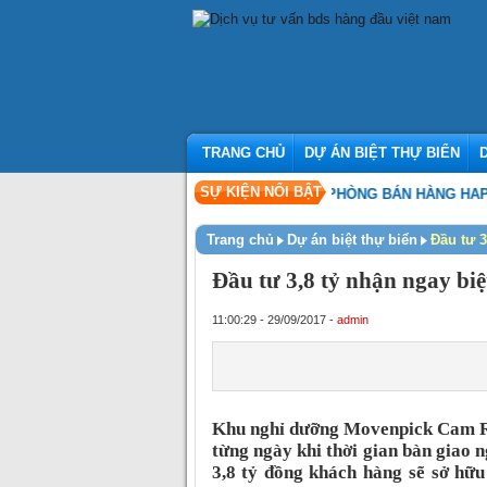
TRANG CHỦ
DỰ ÁN BIỆT THỰ BIỂN
SỰ KIỆN NỔI BẬT
SỰ KIỆN KHAI TRƯƠNG VĂN PHÒNG BÁN HÀNG HAPPY HO
Trang chủ
Dự án biệt thự biển
Đầu tư 
Đầu tư 3,8 tỷ nhận ngay b
11:00:29 - 29/09/2017 -
admin
Khu nghỉ dưỡng Movenpick Cam Ran
từng ngày khi thời gian bàn giao 
3,8 tỷ đồng khách hàng sẽ sở hữu