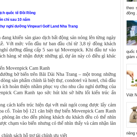
theo 
động .
lịch quốc tế Đồi Rồng
ốn chỉ sau 10 năm
 thự nghỉ dưỡng Vinpearl Golf Land Nha Trang
ng khiến sàn giao dịch bất động sản nóng lên từng ngày
 kề. Với mức vốn đầu tư ban đầu chỉ từ 3,8 tỷ đồng khách
 nghỉ dưỡng đẳng cấp 5 sao tại Movenpick. Khi đầu tư vào
quốc 
ch hàng sẽ nhận được những gì, dự án này có điều gì khác
giám đ
biển Movenpick Cam Ranh
ường bờ biển trên Bãi Dài Nha Trang – một trong những
 dòng sản phẩm chính là biệt thự, condotel và hotel, chủ đầu
ện ích hoàn thiện nhằm phục vụ cho nhu cầu nghỉ dưỡng của
npick Cam Ranh tạo sức hút khi sở hữu lối kiến trúc ấn
Việt N
ong cách kiến trúc hiện đại với mái ngói cong được lấy cảm
 pa cổ. Toàn bộ 121 căn biệt thự biển Movenpick Cam Ranh
ủ, phòng ăn cho đến phòng khách du khách đều có thể nhìn
được chạm vào biển nhưng có thể nhìn thấy và cảm nhận làn
riêng 
hính sách hỗ trợ tài chính ưu việt