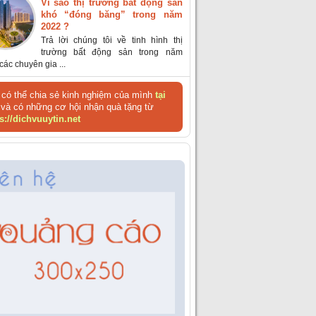
Vì sao thị trường bất động sản
khó “đóng băng” trong năm
2022 ?
Trả lời chúng tôi về tinh hình thị
trường bất động sản trong năm
các chuyên gia ...
có thể chia sẻ kinh nghiệm của mình
tại
và có những cơ hội nhận quà tặng từ
s://dichvuuytin.net