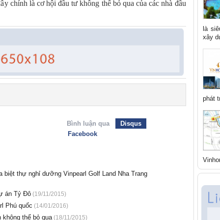
y chính là cơ hội đầu tư không thể bỏ qua của các nhà đầu
là si
xây dự
phát t
Bình luận qua
Disqus
Facebook
Vinho
 biệt thự nghỉ dưỡng Vinpearl Golf Land Nha Trang
ự án Tỷ Đô
(19/11/2015)
arl Phú quốc
(14/01/2016)
n không thể bỏ qua
(18/11/2015)