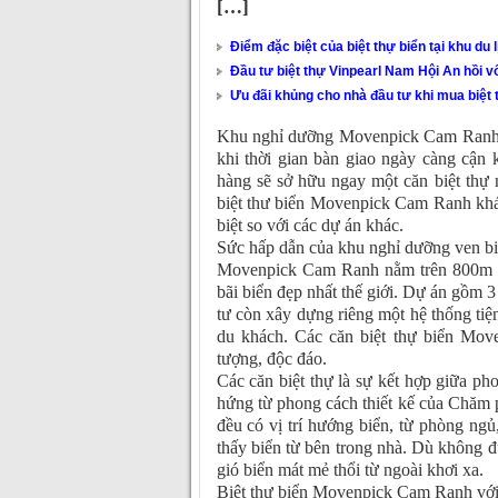
[…]
Điểm đặc biệt của biệt thự biển tại khu du 
Đầu tư biệt thự Vinpearl Nam Hội An hồi v
Ưu đãi khủng cho nhà đầu tư khi mua biệt
Khu nghỉ dưỡng Movenpick Cam Ranh đa
khi thời gian bàn giao ngày càng cận
hàng sẽ sở hữu ngay một căn biệt thự
biệt thư biển Movenpick Cam Ranh khá
biệt so với các dự án khác.
Sức hấp dẫn của khu nghỉ dưỡng ven 
Movenpick Cam Ranh nằm trên 800m đ
bãi biển đẹp nhất thế giới. Dự án gồm 3
tư còn xây dựng riêng một hệ thống ti
du khách. Các căn biệt thự biển Move
tượng, độc đáo.
Các căn biệt thự là sự kết hợp giữa ph
hứng từ phong cách thiết kế của Chăm
đều có vị trí hướng biển, từ phòng ng
thấy biển từ bên trong nhà. Dù không 
gió biển mát mẻ thổi từ ngoài khơi xa.
Biệt thự biển Movenpick Cam Ranh với c