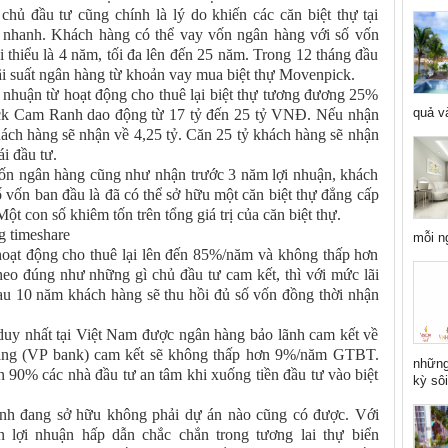
 chủ đầu tư cũng chính là lý do khiến các căn biệt thự tại
nhanh. Khách hàng có thể vay vốn ngân hàng với số vốn
thiểu là 4 năm, tối đa lên đến 25 năm. Trong 12 tháng đầu
 lãi suất ngân hàng từ khoản vay mua biệt thự Movenpick.
 nhuận từ hoạt động cho thuê lại biệt thự tương đương 25%
quả và
ck Cam Ranh dao động từ 17 tỷ đến 25 tỷ VNĐ. Nếu nhận
hách hàng sẽ nhận về 4,25 tỷ. Căn 25 tỷ khách hàng sẽ nhận
ái đầu tư.
vốn ngân hàng cũng như nhận trước 3 năm lợi nhuận, khách
ố vốn ban đầu là đã có thể sở hữu một căn biệt thự đẳng cấp
Một con số khiêm tốn trên tổng giá trị của căn biệt thự.
g timeshare
mỗi n
hoạt động cho thuê lại lên đến 85%/năm và không thấp hơn
 đúng như những gì chủ đầu tư cam kết, thì với mức lãi
au 10 năm khách hàng sẽ thu hồi đủ số vốn đồng thời nhận
 duy nhất tại Việt Nam được ngân hàng bảo lãnh cam kết về
hàng (VP bank) cam kết sẽ không thấp hơn 9%/năm GTBT.
những
 90% các nhà đầu tư an tâm khi xuống tiền đầu tư vào biệt
kỳ sôi
h đang sở hữu không phải dự án nào cũng có được. Với
 lợi nhuận hấp dẫn chắc chắn trong tương lai thự biển