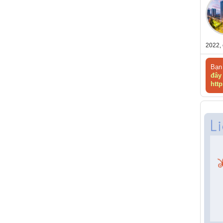
2022, 
Bạn 
đây
http