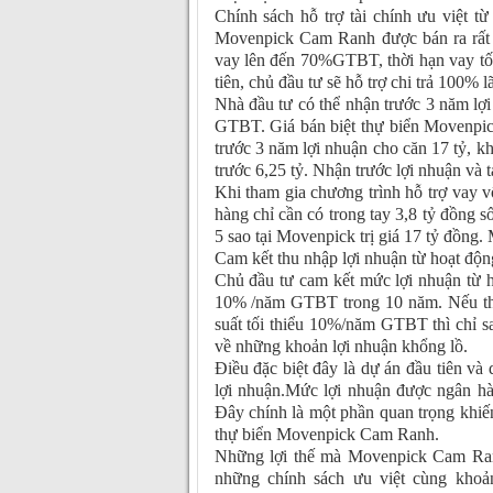
Chính sách hỗ trợ tài chính ưu việt từ
Movenpick Cam Ranh được bán ra rất 
vay lên đến 70%GTBT, thời hạn vay tối 
tiên, chủ đầu tư sẽ hỗ trợ chi trả 100%
Nhà đầu tư có thể nhận trước 3 năm lợi
GTBT. Giá bán biệt thự biển Movenpi
trước 3 năm lợi nhuận cho căn 17 tỷ, k
trước 6,25 tỷ. Nhận trước lợi nhuận và t
Khi tham gia chương trình hỗ trợ vay 
hàng chỉ cần có trong tay 3,8 tỷ đồng s
5 sao tại Movenpick trị giá 17 tỷ đồng. 
Cam kết thu nhập lợi nhuận từ hoạt độn
Chủ đầu tư cam kết mức lợi nhuận từ 
10% /năm GTBT trong 10 năm. Nếu theo
suất tối thiểu 10%/năm GTBT thì chỉ s
về những khoản lợi nhuận khổng lồ.
Điều đặc biệt đây là dự án đầu tiên và
lợi nhuận.Mức lợi nhuận được ngân 
Đây chính là một phần quan trọng khiến
thự biển Movenpick Cam Ranh.
Những lợi thế mà Movenpick Cam Ran
những chính sách ưu việt cùng khoản