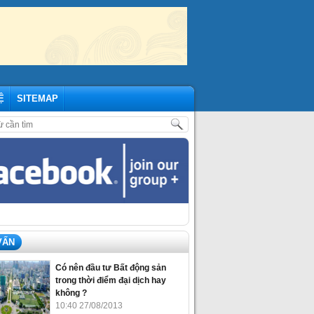
Ệ
SITEMAP
HẬP MỚI NHẤT THÁNG 07/2020
,
SỰ KIỆN THÁNG 11: ĐẦU TƯ BIỆT TH
VẤN
Có nên đầu tư Bất động sản
trong thời điểm đại dịch hay
không ?
10:40 27/08/2013