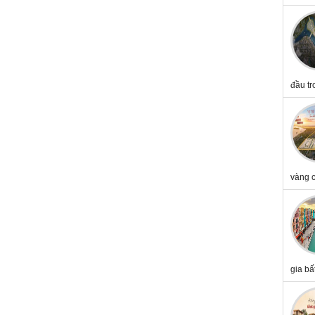
đầu tr
vàng c
gia bấ