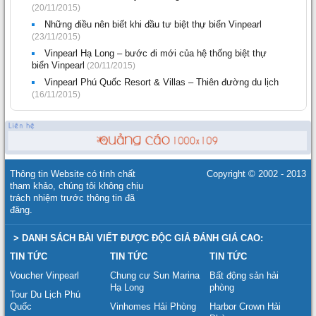
(20/11/2015)
Những điều nên biết khi đầu tư biệt thự biển Vinpearl
(23/11/2015)
Vinpearl Hạ Long – bước đi mới của hệ thống biệt thự
biển Vinpearl
(20/11/2015)
Vinpearl Phú Quốc Resort & Villas – Thiên đường du lịch
(16/11/2015)
Thông tin Website có tính chất
Copyright © 2002 - 2013
tham khảo, chúng tôi không chịu
trách nhiệm trước thông tin đã
đăng.
> DANH SÁCH BÀI VIẾT ĐƯỢC ĐỘC GIẢ ĐÁNH GIÁ CAO:
TIN TỨC
TIN TỨC
TIN TỨC
Voucher Vinpearl
Chung cư Sun Marina
Bất động sản hải
Hạ Long
phòng
Tour Du Lịch Phú
Quốc
Vinhomes Hải Phòng
Harbor Crown Hải