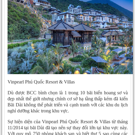
Vinpearl Phú Quốc Resort & Villas
Dù được BCC bình chọn là 1 trong 10 bãi biển hoang sơ và
đẹp nhất thế giới nhưng chính cơ sở hạ tầng thấp kém đã kiến
Bãi Dài không thể phát triển và cạnh tranh với các khu du lịch
nghỉ dưỡng khác trong khu vực.
Sự hiện diện của Vinpearl Phú Quốc Resort & Villas từ tháng
11/2014 tại bãi Dài đã tạo nên sự thay đổi lớn tại khu vực này.
Với quy mô 750 phòng khách sạn và biệt thự 5 sao cùng các