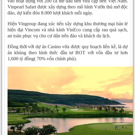
vào hoạt động với 200 cá thể đầu tiên vừa cập bến Việt Nam.
Vinpearl Safari được xây dựng theo mô hình Vườn thú mở độc
đáo, dự kiến đón 8.000 lượt khách mỗi ngày.
Hiện Vingroup đang xúc tiến xây dựng khu thương mại bán lẻ
hiện đại Vincom và nhà kính VinEco cung cấp rau quả sạch,
an toàn phục vụ cho cư dân trên đảo và khách du lịch.
Đồng thời với dự án Casino vừa được quy hoạch liền kề, là dự
án khủng theo hình thức đầu tư BOT với vốn đầu tư hơn
1,600 tỷ đồng( 70% vốn chính phủ).