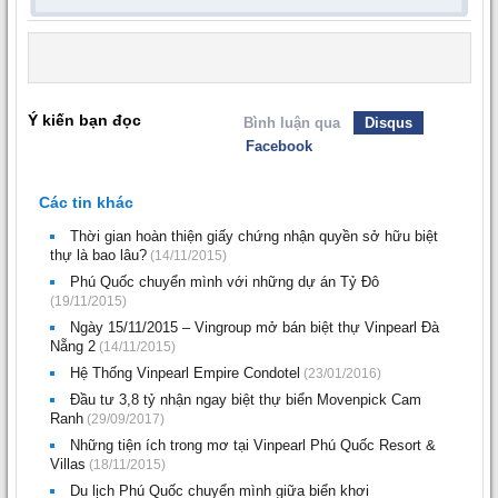
Ý kiến bạn đọc
Bình luận qua
Disqus
Facebook
Các tin khác
Thời gian hoàn thiện giấy chứng nhận quyền sở hữu biệt
thự là bao lâu?
(14/11/2015)
Phú Quốc chuyển mình với những dự án Tỷ Đô
(19/11/2015)
Ngày 15/11/2015 – Vingroup mở bán biệt thự Vinpearl Đà
Nẵng 2
(14/11/2015)
Hệ Thống Vinpearl Empire Condotel
(23/01/2016)
Đầu tư 3,8 tỷ nhận ngay biệt thự biển Movenpick Cam
Ranh
(29/09/2017)
Những tiện ích trong mơ tại Vinpearl Phú Quốc Resort &
Villas
(18/11/2015)
Du lịch Phú Quốc chuyển mình giữa biển khơi