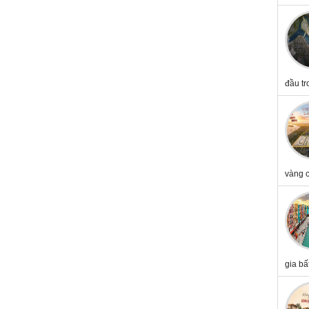
đầu tr
vàng c
gia bấ