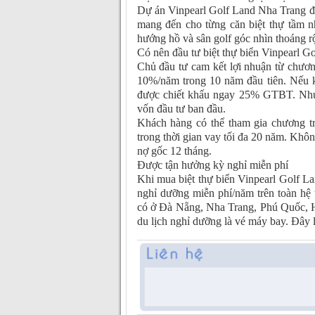
Dự án Vinpearl Golf Land Nha Trang đư
mang đến cho từng căn biệt thự tầm n
hướng hồ và sân golf góc nhìn thoáng r
Có nên đầu tư biệt thự biển Vinpearl G
Chủ đầu tư cam kết lợi nhuận từ chươn
10%/năm trong 10 năm đầu tiên. Nếu k
được chiết khấu ngay 25% GTBT. Như 
vốn đầu tư ban đầu.
Khách hàng có thể tham gia chương 
trong thời gian vay tối đa 20 năm. Không
nợ gốc 12 tháng.
Được tận hưởng kỳ nghỉ miễn phí
Khi mua biệt thự biển Vinpearl Golf L
nghỉ dưỡng miễn phí/năm trên toàn hệ
có ở Đà Nẵng, Nha Trang, Phú Quốc, 
du lịch nghỉ dưỡng là vé máy bay. Đây 