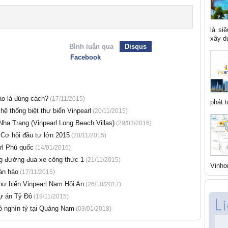
là si
xây dự
Bình luận qua
Disqus
Facebook
ào là đúng cách?
(17/11/2015)
phát t
ệ thống biệt thự biển Vinpearl
(20/11/2015)
 Nha Trang (Vinpearl Long Beach Villas)
(29/03/2016)
 Cơ hội đầu tư lớn 2015
(20/11/2015)
arl Phú quốc
(14/01/2016)
g đường đua xe công thức 1
(21/11/2015)
Vinho
àn hảo
(17/11/2015)
thự biển Vinpearl Nam Hội An
(26/10/2017)
ự án Tỷ Đô
(19/11/2015)
 nghìn tỷ tại Quảng Nam
(03/01/2018)