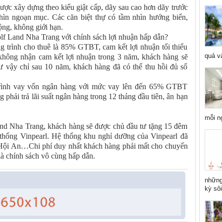
ợc xây dựng theo kiểu giật cấp, dãy sau cao hơn dãy trước
hìn ngoạn mục. Các căn biệt thự có tầm nhìn hướng biển,
ộng, không giới hạn.
olf Land Nha Trang với chính sách lợi nhuận hấp dẫn?
g trình cho thuê là 85% GTBT, cam kết lợi nhuận tối thiểu
quả và
hông nhận cam kết lợi nhuận trong 3 năm, khách hàng sẽ
vậy chỉ sau 10 năm, khách hàng đã có thể thu hồi đủ số
trình vay vốn ngân hàng với mức vay lên đến 65% GTBT
 phải trả lãi suất ngân hàng trong 12 tháng đầu tiên, ân hạn
mỗi n
and Nha Trang, khách hàng sẽ được chủ đầu tư tặng 15 đêm
 thống Vinpearl. Hệ thống khu nghỉ dưỡng của Vinpearl đã
Hội An…Chi phí duy nhất khách hàng phải mất cho chuyến
là chính sách vô cùng hấp dẫn.
những
kỳ sôi