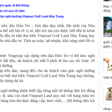
lịch quốc tế Đồi Rồng
theo 
động .
ốn chỉ sau 10 năm
 thự nghỉ dưỡng Vinpearl Golf Land Nha Trang
 trên đảo Hòn Tre – hòn đảo đẹp nhất, lớn nhất của Nha
thế nổi bật về vị trí, tiện ích mà còn được biết đến là kênh
nên đầu tư biệt thự biển Vinpearl Golf Land Nha Trang hay
u nhà đầu tư. Tính an toàn, lợi nhuận, khả năng sinh lời có
quốc 
giám đ
 được Vingroup xây dựng trên đảo Hòn Tre vì thế khu nghỉ
 đất liền, du khách chỉ mất 9 phút đi tàu cao tốc hoặc 20
hỉ dưỡng.
ập trên đảo, mang đến cho du khách cảm giác nghỉ dưỡng
 tư biệt thự biển Vinpearl Golf Land Nha Trang hay không,
Việt N
xây dựng dự án.
ghỉ dưỡng được thiết lập riêng một hệ thống tiện ích đồng
c tế, khu vui chơi Vinpearl Land quy mô với hàng trăm trò
 hàng khu ẩm thực đẳng cấp, beer club,….Hệ thống tiện ích
riêng 