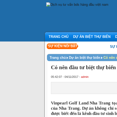
TRANG CHỦ
DỰ ÁN BIỆT THỰ BIỂN
SỰ KIỆN NỔI BẬT
SỰ KIỆN K
Trang chủ
Dự án biệt thự biển
Có nên đ
Có nên đầu tư biệt thự biể
05:42:07 - 04/11/2017 -
admin
Vinpearl Golf Land Nha Trang tọa
của Nha Trang. Dự án không chỉ sở 
được biết đến là kênh đầu tư sinh 