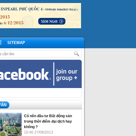
Ệ
SITEMAP
RIGAMI VINHOMES GRAND PARK – NHỮNG CẬP NHẬP MỚI NHẤT THÁN
VẤN
Có nên đầu tư Bất động sản
trong thời điểm đại dịch hay
không ?
10:40 27/08/2013