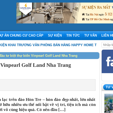
DỰ ÁN CHUNG CƯ CAO CẤP
SỰ KIỆN
TIN TỨC
TƯ VẤN
LIÊN H
HAI TRƯƠNG VĂN PHÒNG BÁN HÀNG HAPPY HOME TRÀNG CÁT
,
THE O
ầu tư biệt thự biển Vinpearl Golf Land Nha Trang
n Vinpearl Golf Land Nha Trang
TƯ 
 lạc trên đảo Hòn Tre – hòn đảo đẹp nhất, lớn nhất
hữu nhiều ưu thế nổi bật về vị trí, tiện ích mà còn
lời vô cùng hiệu quả. Có nên đầu […]