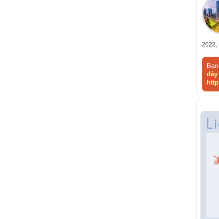
2022, 
Bạn 
đây
http