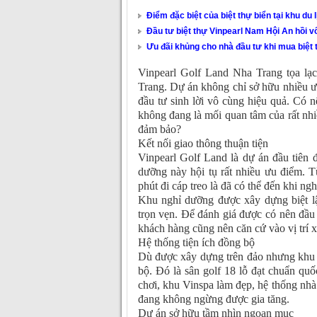
Điểm đặc biệt của biệt thự biển tại khu du 
Đầu tư biệt thự Vinpearl Nam Hội An hồi v
Ưu đãi khủng cho nhà đầu tư khi mua biệt
Vinpearl Golf Land Nha Trang tọa lạc
Trang. Dự án không chỉ sở hữu nhiều ưu 
đầu tư sinh lời vô cùng hiệu quả. Có 
không đang là mối quan tâm của rất nhiề
đảm bảo?
Kết nối giao thông thuận tiện
Vinpearl Golf Land là dự án đầu tiên
dưỡng này hội tụ rất nhiều ưu điểm. Từ
phút đi cáp treo là đã có thể đến khi ng
Khu nghỉ dưỡng được xây dựng biệt l
trọn vẹn. Để đánh giá được có nên đầu
khách hàng cũng nên căn cứ vào vị trí 
Hệ thống tiện ích đồng bộ
Dù được xây dựng trên đảo nhưng khu n
bộ. Đó là sân golf 18 lỗ đạt chuẩn quố
chơi, khu Vinspa làm đẹp, hệ thống nhà
đang không ngừng được gia tăng.
Dự án sở hữu tầm nhìn ngoạn mục