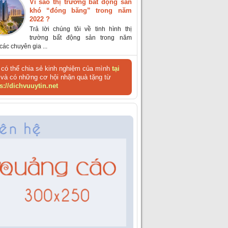
Vì sao thị trường bất động sản
khó “đóng băng” trong năm
2022 ?
Trả lời chúng tôi về tinh hình thị
trường bất động sản trong năm
các chuyên gia ...
có thể chia sẻ kinh nghiệm của mình
tại
và có những cơ hội nhận quà tặng từ
s://dichvuuytin.net