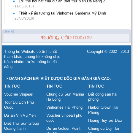
Lợi thế nổi bật của dự án Biệt thự biển Đà Nẵng 2
(11/03/2016)
Thiết kế ấn tượng tại Vinhomes Gardenia Mỹ Đình
(23/03/2016)
Thông tin Website có tính chất
Copyright © 2002 - 2013
tham khảo, chúng tôi không chịu
trách nhiệm trước thông tin đã
đăng.
> DANH SÁCH BÀI VIẾT ĐƯỢC ĐỘC GIẢ ĐÁNH GIÁ CAO:
TIN TỨC
TIN TỨC
TIN TỨC
Voucher Vinpearl
Chung cư Sun Marina
Bất động sản hải
Hạ Long
phòng
Tour Du Lịch Phú
Quốc
Vinhomes Hải Phòng
Harbor Crown Hải
Phòng
Dự án Vin Vũ Yên
Voucher vinpearl phú
quốc
Hoàng Huy Sở Dầu
Biệt Thự Sun Group
Quang Hanh
Dự án Golden Point
Chung cu Doji Hai