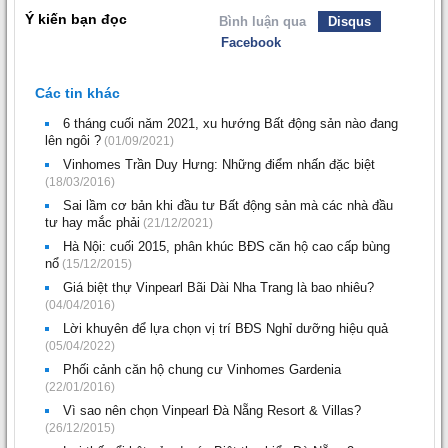
Ý kiến bạn đọc
Bình luận qua
Disqus
Facebook
Các tin khác
6 tháng cuối năm 2021, xu hướng Bất động sản nào đang
lên ngôi ?
(01/09/2021)
Vinhomes Trần Duy Hưng: Những điểm nhấn đặc biệt
(18/03/2016)
Sai lầm cơ bản khi đầu tư Bất động sản mà các nhà đầu
tư hay mắc phải
(21/12/2021)
Hà Nội: cuối 2015, phân khúc BĐS căn hộ cao cấp bùng
nổ
(15/12/2015)
Giá biệt thự Vinpearl Bãi Dài Nha Trang là bao nhiêu?
(04/04/2016)
Lời khuyên để lựa chọn vị trí BĐS Nghỉ dưỡng hiệu quả
(05/04/2022)
Phối cảnh căn hộ chung cư Vinhomes Gardenia
(22/01/2016)
Vì sao nên chọn Vinpearl Đà Nẵng Resort & Villas?
(26/12/2015)