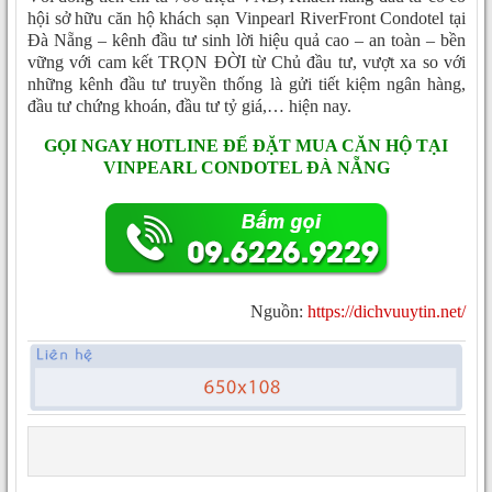
hội sở hữu căn hộ khách sạn Vinpearl RiverFront Condotel tại
Đà Nẵng – kênh đầu tư sinh lời hiệu quả cao – an toàn – bền
vững với cam kết TRỌN ĐỜI từ Chủ đầu tư, vượt xa so với
những kênh đầu tư truyền thống là gửi tiết kiệm ngân hàng,
đầu tư chứng khoán, đầu tư tỷ giá,… hiện nay.
GỌI NGAY HOTLINE ĐỂ ĐẶT MUA CĂN HỘ TẠI
VINPEARL CONDOTEL ĐÀ NẴNG
Nguồn:
https://dichvuuytin.net/