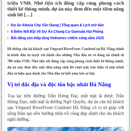
triệu VNĐ. Nhờ tiện ích đẳng cấp cùng phong cách
thiết kế thông minh, dự án này đem đến một tiềm năng
sinh lời […]
Dự án Alluvia City Văn Giang | Tổng quan & Lịch mở bán
6 Điểm Nổi Bật Về Dự Án Chung Cư Gamuda Hải Phòng
Bất động sản thấp tầng Vinhomes chiếm sóng năm 2025
Hệ thống căn hộ khách sạn Vinpearl RiverFront Condotel tại Đà Nẵng chính
là kênh đầu tư tuyệt vời dành cho những Nhà đầu tư có dòng tài chính từ
700 triệu VNĐ. Nhờ tiện ích đẳng cấp cùng phong cách thiết kế thông minh,
dự án này đem đến một tiềm năng sinh lời vượt trội, báo hiệu về một kênh
đầu tư hiệu quả dành cho Nhà đầu tư biết nắm bắt cơ hội.
Vị trí đắc địa và độc tôn bậc nhất Đà Nẵng
Tọa lạc trên đường Trần Hưng Đại, một mặt là được Trần
Hưng Đạo, một mặt là đường Ngô Quyền, dự án căn hộ khách
sạn Vinpearl RiverFront Condotel Đà Nẵng có vị trí giáp với
sông Hàn tạo nên hướng nhìn vô cùng đẹp dành cho du khách
nghỉ dưỡng.