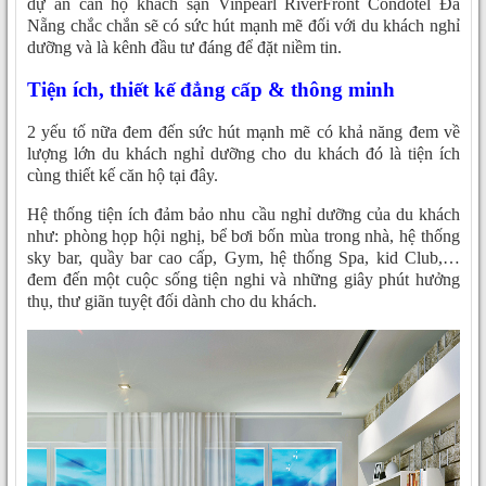
dự án căn hộ khách sạn Vinpearl RiverFront Condotel Đà
Nẵng chắc chắn sẽ có sức hút mạnh mẽ đối với du khách nghỉ
dưỡng và là kênh đầu tư đáng để đặt niềm tin.
Tiện ích, thiết kế đẳng cấp & thông minh
2 yếu tố nữa đem đến sức hút mạnh mẽ có khả năng đem về
lượng lớn du khách nghỉ dưỡng cho du khách đó là tiện ích
cùng thiết kế căn hộ tại đây.
Hệ thống tiện ích đảm bảo nhu cầu nghỉ dưỡng của du khách
như: phòng họp hội nghị, bể bơi bốn mùa trong nhà, hệ thống
sky bar, quầy bar cao cấp, Gym, hệ thống Spa, kid Club,…
đem đến một cuộc sống tiện nghi và những giây phút hưởng
thụ, thư giãn tuyệt đối dành cho du khách.