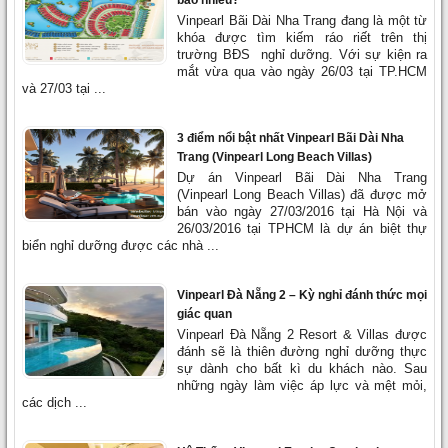
bao nhiêu?
Vinpearl Bãi Dài Nha Trang đang là một từ
khóa được tìm kiếm ráo riết trên thị
trường BĐS nghỉ dưỡng. Với sự kiện ra
mắt vừa qua vào ngày 26/03 tại TP.HCM
và 27/03 tại ...
3 điểm nổi bật nhất Vinpearl Bãi Dài Nha
Trang (Vinpearl Long Beach Villas)
Dự án Vinpearl Bãi Dài Nha Trang
(Vinpearl Long Beach Villas) đã được mở
bán vào ngày 27/03/2016 tại Hà Nội và
26/03/2016 tại TPHCM là dự án biệt thự
biển nghỉ dưỡng được các nhà ...
Vinpearl Đà Nẵng 2 – Kỳ nghỉ đánh thức mọi
giác quan
Vinpearl Đà Nẵng 2 Resort & Villas được
đánh sẽ là thiên đường nghỉ dưỡng thực
sự dành cho bất kì du khách nào. Sau
những ngày làm việc áp lực và mệt mỏi,
các dịch ...