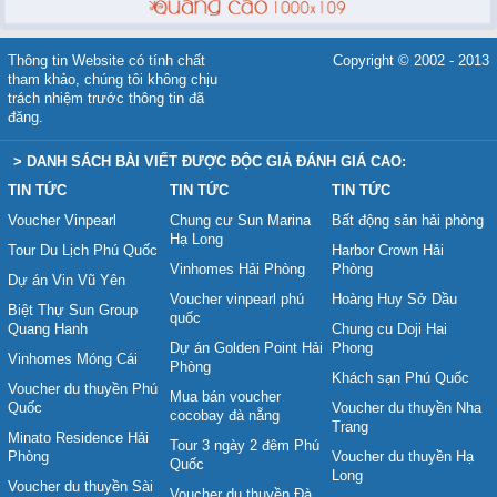
Thông tin Website có tính chất
Copyright © 2002 - 2013
tham khảo, chúng tôi không chịu
trách nhiệm trước thông tin đã
đăng.
> DANH SÁCH BÀI VIẾT ĐƯỢC ĐỘC GIẢ ĐÁNH GIÁ CAO:
TIN TỨC
TIN TỨC
TIN TỨC
Voucher Vinpearl
Chung cư Sun Marina
Bất động sản hải phòng
Hạ Long
Tour Du Lịch Phú Quốc
Harbor Crown Hải
Vinhomes Hải Phòng
Phòng
Dự án Vin Vũ Yên
Voucher vinpearl phú
Hoàng Huy Sở Dầu
Biệt Thự Sun Group
quốc
Quang Hanh
Chung cu Doji Hai
Dự án Golden Point Hải
Phong
Vinhomes Móng Cái
Phòng
Khách sạn Phú Quốc
Voucher du thuyền Phú
Mua bán voucher
Quốc
Voucher du thuyền Nha
cocobay đà nẵng
Trang
Minato Residence Hải
Tour 3 ngày 2 đêm Phú
Phòng
Voucher du thuyền Hạ
Quốc
Long
Voucher du thuyền Sài
Voucher du thuyền Đà