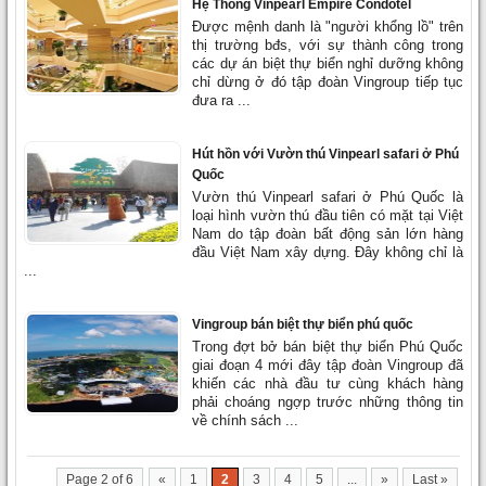
Hệ Thống Vinpearl Empire Condotel
Được mệnh danh là "người khổng lồ" trên
thị trường bđs, với sự thành công trong
các dự án biệt thự biển nghỉ dưỡng không
chỉ dừng ở đó tập đoàn Vingroup tiếp tục
đưa ra ...
Hút hồn với Vườn thú Vinpearl safari ở Phú
Quốc
Vườn thú Vinpearl safari ở Phú Quốc là
loại hình vườn thú đầu tiên có mặt tại Việt
Nam do tập đoàn bất động sản lớn hàng
đầu Việt Nam xây dựng. Đây không chỉ là
...
Vingroup bán biệt thự biển phú quốc
Trong đợt bở bán biệt thự biển Phú Quốc
giai đoạn 4 mới đây tập đoàn Vingroup đã
khiến các nhà đầu tư cùng khách hàng
phải choáng ngợp trước những thông tin
về chính sách ...
Page 2 of 6
«
1
2
3
4
5
...
»
Last »