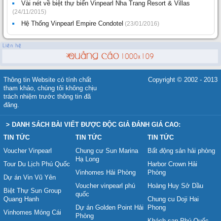
Vài nét về biệt thự biển Vinpearl Nha Trang Resort & Villas
(24/11/2015)
Hệ Thống Vinpearl Empire Condotel
(23/01/2016)
Thông tin Website có tính chất
Copyright © 2002 - 2013
tham khảo, chúng tôi không chịu
trách nhiệm trước thông tin đã
đăng.
> DANH SÁCH BÀI VIẾT ĐƯỢC ĐỘC GIẢ ĐÁNH GIÁ CAO:
TIN TỨC
TIN TỨC
TIN TỨC
Voucher Vinpearl
Chung cư Sun Marina
Bất động sản hải phòng
Hạ Long
Tour Du Lịch Phú Quốc
Harbor Crown Hải
Vinhomes Hải Phòng
Phòng
Dự án Vin Vũ Yên
Voucher vinpearl phú
Hoàng Huy Sở Dầu
Biệt Thự Sun Group
quốc
Quang Hanh
Chung cu Doji Hai
Dự án Golden Point Hải
Phong
Vinhomes Móng Cái
Phòng
Khách sạn Phú Quốc