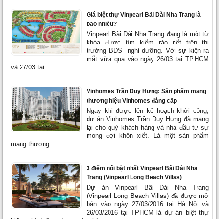
Giá biệt thự Vinpearl Bãi Dài Nha Trang là
bao nhiêu?
Vinpearl Bãi Dài Nha Trang đang là một từ
khóa được tìm kiếm ráo riết trên thị
trường BĐS nghỉ dưỡng. Với sự kiện ra
mắt vừa qua vào ngày 26/03 tại TP.HCM
và 27/03 tại ...
Vinhomes Trần Duy Hưng: Sản phẩm mang
thương hiệu Vinhomes đẳng cấp
Ngay khi được lên kế hoạch khởi công,
dự án Vinhomes Trần Duy Hưng đã mang
lại cho quý khách hàng và nhà đầu tư sự
mong đợi khôn xiết. Là một sản phẩm
mang thương ...
3 điểm nổi bật nhất Vinpearl Bãi Dài Nha
Trang (Vinpearl Long Beach Villas)
Dự án Vinpearl Bãi Dài Nha Trang
(Vinpearl Long Beach Villas) đã được mở
bán vào ngày 27/03/2016 tại Hà Nội và
26/03/2016 tại TPHCM là dự án biệt thự