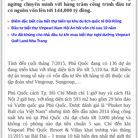
ngừng chuyển mình với hàng trăm công trình đầu tư
có nguồn vốn lên tới 144,000 tỷ đồng.
Điểm đặc biệt của biệt thự biển tại khu du lịch quốc tế Đồi Rồng
Đầu tư biệt thự Vinpearl Nam Hội An hồi vốn chỉ sau 10 năm
Ưu đãi khủng cho nhà đầu tư khi mua biệt thự nghỉ dưỡng Vinpearl
Golf Land Nha Trang
Tính đến cuối tháng 7/2015, Phú Quốc đang có 136 dự án
đang triển khai với tổng diện tích lên tới 5,110 ha. Rất nhiều
dự án trong số này có vốn đầu tư lên tới hàng tỷ đô thuộc các
tập đoàn như Vingroup, Sungroup,…
Phú Quốc cách Tp. Hồ Chí Minh chỉ 1 giờ bay và cách Hà
Nội 2 giờ bay, với tổng diện tích 593 m2 bao gồm 29 hòn đảo
và Vườn quốc gia Phú Quốc. Được đánh giá là “Phuket hay
Bali của Việt Nam” nhưng tính đến đầu năm 2014 tổng công
suất lưu trú tại Phú Quốc chỉ đạt chưa tới 3,000 phòng và
không có phòng nào đạt tiêu chuẩn 5 sao. Chỉ đến khi
Vinpearl Phú Quốc Resort & Villas khai trương vào tháng
11/2015 tại Bãi Dài – 1 trong 10 bãi biển đẹp nhất thế giới thì