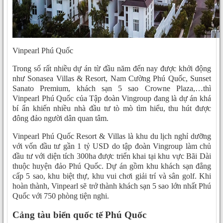
Vinpearl Phú Quốc
Trong số rất nhiều dự án từ đầu năm đến nay được khởi động
như Sonasea Villas & Resort, Nam Cường Phú Quốc, Sunset
Sanato Premium, khách sạn 5 sao Crowne Plaza,…thì
Vinpearl Phú Quốc của Tập đoàn Vingroup đang là dự án khá
bí ẩn khiến nhiều nhà đầu tư tò mò tìm hiểu, thu hút được
đông đảo người dân quan tâm.
Vinpearl Phú Quốc Resort & Villas là khu du lịch nghỉ dưỡng
với vốn đầu tư gần 1 tỷ USD do tập đoàn Vingroup làm chủ
đầu tư với diện tích 300ha được triển khai tại khu vực Bãi Dài
thuộc huyện đảo Phú Quốc. Dự án gồm khu khách sạn đẳng
cấp 5 sao, khu biệt thự, khu vui chơi giải trí và sân golf. Khi
hoàn thành, Vinpearl sẽ trở thành khách sạn 5 sao lớn nhất Phú
Quốc với 750 phòng tiện nghi.
Cảng tàu biển quốc tế Phú Quốc