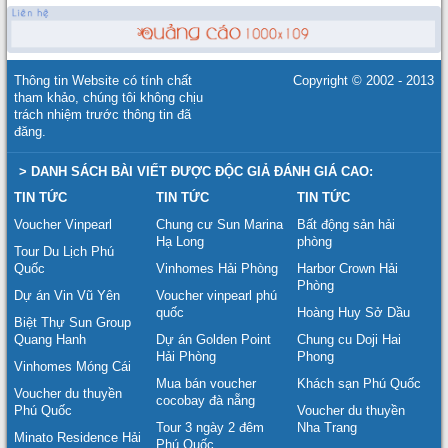
Thông tin Website có tính chất
Copyright © 2002 - 2013
tham khảo, chúng tôi không chịu
trách nhiệm trước thông tin đã
đăng.
> DANH SÁCH BÀI VIẾT ĐƯỢC ĐỘC GIẢ ĐÁNH GIÁ CAO:
TIN TỨC
TIN TỨC
TIN TỨC
Voucher Vinpearl
Chung cư Sun Marina
Bất động sản hải
Hạ Long
phòng
Tour Du Lịch Phú
Quốc
Vinhomes Hải Phòng
Harbor Crown Hải
Phòng
Dự án Vin Vũ Yên
Voucher vinpearl phú
quốc
Hoàng Huy Sở Dầu
Biệt Thự Sun Group
Quang Hanh
Dự án Golden Point
Chung cu Doji Hai
Hải Phòng
Phong
Vinhomes Móng Cái
Mua bán voucher
Khách sạn Phú Quốc
Voucher du thuyền
cocobay đà nẵng
Phú Quốc
Voucher du thuyền
Tour 3 ngày 2 đêm
Nha Trang
Minato Residence Hải
Phú Quốc