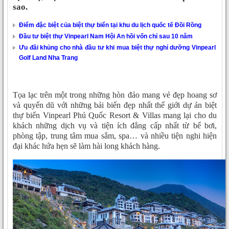
sao.
Điểm đặc biệt của biệt thự biển tại khu du lịch quốc tế Đồi Rồng
Đầu tư biệt thự Vinpearl Nam Hội An hồi vốn chỉ sau 10 năm
Ưu đãi khủng cho nhà đầu tư khi mua biệt thự nghỉ dưỡng Vinpearl
Golf Land Nha Trang
Tọa lạc trên một trong những hòn đảo mang vẻ đẹp hoang sơ
và quyến dũ với những bải biển đẹp nhất thế giới dự án biệt
thự biển Vinpearl Phú Quốc Resort & Villas mang lại cho du
khách những dịch vụ và tiện ích đẳng cấp nhất từ bể bơi,
phòng tập, trung tâm mua sắm, spa… và nhiều tiện nghi hiện
đại khác hứa hẹn sẽ làm hài long khách hàng.